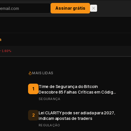
Assinar grátis
a
-1.60%
MAIS LIDAS
Time de Segurança do Bitcoin
1
Descobre 85 Falhas Críticas em Código
Aberto
SEGURANÇA
Lei CLARITY pode ser adiada para 2027,
2
indicam apostas de traders
REGULAÇÃO