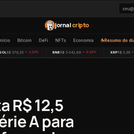
jornal
cripto
Início
Bitcoin
DeFi
NFTs
Economia
☕
Resumo do di
SOL
R$ 376,32
BNB
R$ 3.041,69
XRP
R$ 5,38
-1.00%
-0.60%
 R$ 12,5
érie A para