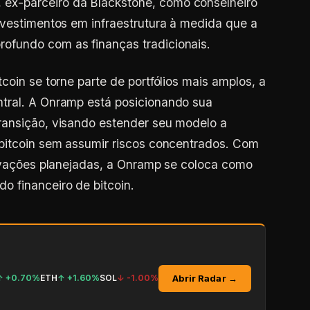
x-parceiro da Blackstone, como conselheiro
nvestimentos em infraestrutura à medida que a
ofundo com as finanças tradicionais.
coin se torne parte de portfólios mais amplos, a
tral. A Onramp está posicionando sua
ransição, visando estender seu modelo a
 bitcoin sem assumir riscos concentrados. Com
novações planejadas, a Onramp se coloca como
o financeiro de bitcoin.
Abrir Radar →
↑
+0.70%
ETH
↑
+1.60%
SOL
↓
-1.00%