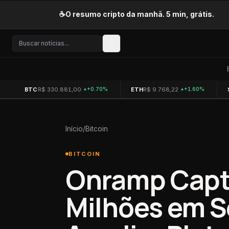
Pular para o conteúdo
☕
O resumo cripto da manhã. 5 min, grátis.
BTC
R$ 330.881,00
ETH
R$ 9.768,22
+0.70%
+1.60%
Início
/
Bitcoin
BITCOIN
Onramp Capta
Milhões em S