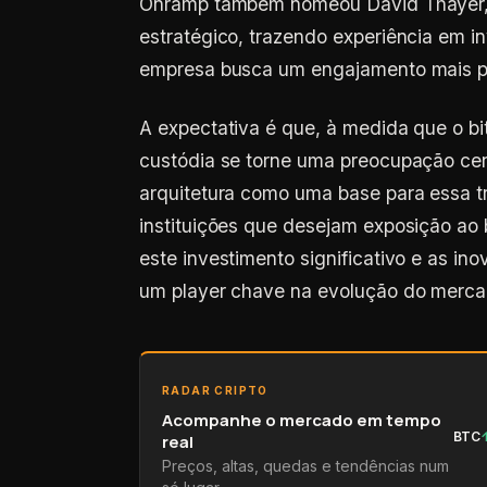
Onramp também nomeou David Thayer, e
estratégico, trazendo experiência em i
empresa busca um engajamento mais pr
A expectativa é que, à medida que o bit
custódia se torne uma preocupação cen
arquitetura como uma base para essa t
instituições que desejam exposição ao
este investimento significativo e as i
um player chave na evolução do mercad
RADAR CRIPTO
Acompanhe o mercado em tempo
BTC
real
Preços, altas, quedas e tendências num