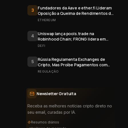
Fundadores da Aave e ether.fi Lideram
3
Oposição a Queima de Rendimentos de
Staking do Ethereum
ETHEREUM
Uniswap lança pools.trade na
4
Robinhood Chain; FRONG lidera em
valor
DEFI
Rússia Regulamenta Exchanges de
5
Cripto, Mas Proíbe Pagamentos com
Bitcoin
REGULAÇÃO
Newsletter Gratuita
Receba as melhores notícias cripto direto no
seu email, curadas por IA.
Resumos diários