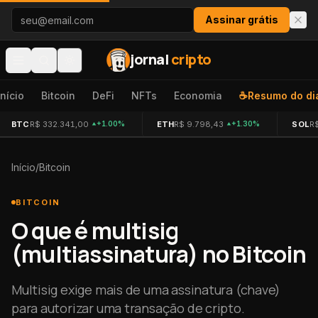
Pular para o conteúdo
Assinar grátis
jornal
cripto
Início
Bitcoin
DeFi
NFTs
Economia
☕
Resumo do di
BTC
R$ 332.341,00
ETH
R$ 9.798,43
SOL
R
+1.00%
+1.30%
Início
/
Bitcoin
BITCOIN
O que é multisig
(multiassinatura) no Bitcoin
Multisig exige mais de uma assinatura (chave)
para autorizar uma transação de cripto.