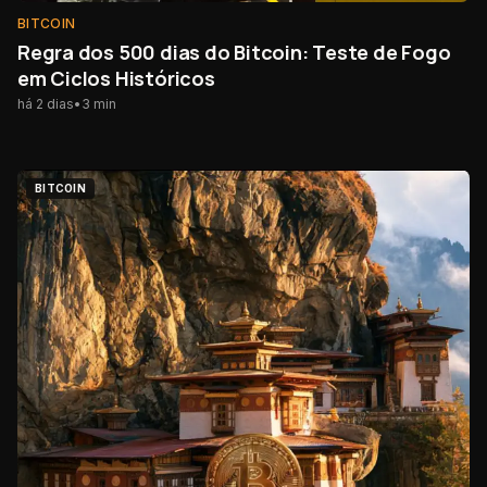
BITCOIN
Regra dos 500 dias do Bitcoin: Teste de Fogo
em Ciclos Históricos
há 2 dias
•
3
min
BITCOIN