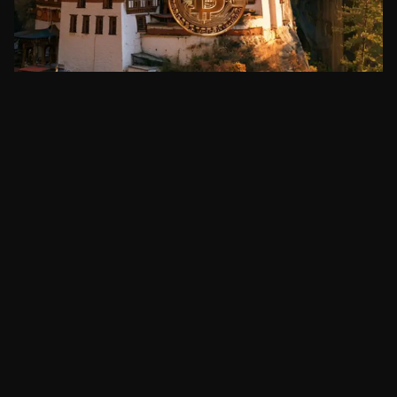
BITCOIN
3iQ assume gestão das reservas de Bitcoin do
Butão
há 2 dias
•
3
min
BITCOIN