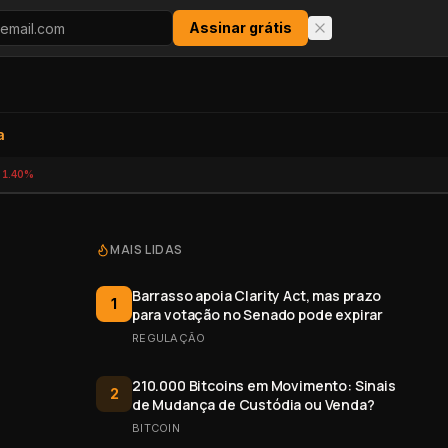
Assinar grátis
a
-1.40%
MAIS LIDAS
Barrasso apoia Clarity Act, mas prazo
1
para votação no Senado pode expirar
REGULAÇÃO
210.000 Bitcoins em Movimento: Sinais
2
de Mudança de Custódia ou Venda?
BITCOIN