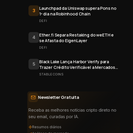
Launchpad da Uniswap supera Pons no
3
1º dia na Robinhood Chain
DEFI
Ether.fi Separa Restaking do weETH e
4
se Afasta do EigenLayer
DEFI
Black Lake Lança Harbor Verify para
5
Trazer Crédito Verificável a Mercados
Onchain
STABLECOINS
Newsletter Gratuita
Receba as melhores notícias cripto direto no
seu email, curadas por IA.
Resumos diários