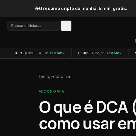
Pular para o conteúdo
☕
O resumo cripto da manhã. 5 min, grátis.
BTC
R$ 330.580,00
ETH
R$ 9.755,23
+0.80%
+0.50%
Início
/
Economia
ECONOMIA
O que é DCA 
como usar em