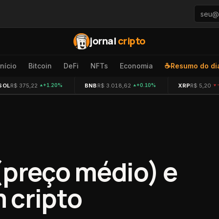
jornal
cripto
Início
Bitcoin
DeFi
NFTs
Economia
☕
Resumo do di
SOL
R$ 375,22
BNB
R$ 3.018,62
XRP
R$ 5,20
+1.20%
+0.10%
(preço médio) e
 cripto