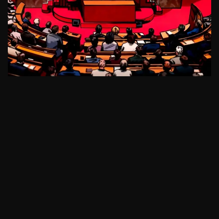
REGULAÇÃO
Senadora Lummis pressiona por voto de
clareza regulatória antes de recesso
há cerca de 15 horas
•
3
min
REGULAÇÃO