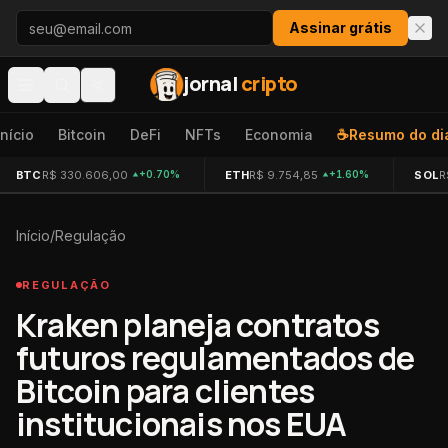
Pular para o conteúdo
Assinar grátis
jornal
cripto
Início
Bitcoin
DeFi
NFTs
Economia
☕
Resumo do di
BTC
R$ 330.606,00
ETH
R$ 9.754,85
SOL
R
+0.70%
+1.60%
Início
/
Regulação
REGULAÇÃO
Kraken planeja contratos
futuros regulamentados de
Bitcoin para clientes
institucionais nos EUA