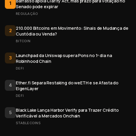
Barrasso apoia Clarity Act, mas prazo para votação no
1
Senado pode expirar
REGULAÇÃO
210.000 Bitcoins em Movimento: Sinais de Mudança de
2
Custódia ou Venda?
BITCOIN
Launchpad da Uniswap supera Pons no 1º dia na
3
Robinhood Chain
DEFI
Ether.fi Separa Restaking do weETH e se Afasta do
4
EigenLayer
DEFI
Black Lake Lança Harbor Verify para Trazer Crédito
5
Verificável a Mercados Onchain
STABLECOINS