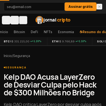
Pular para o conteúdo
Assinar grátis
jornal
cripto
Início
Bitcoin
DeFi
NFTs
Economia
☕
Resumo do di
BTC
R$ 331.215,00
ETH
R$ 9.766,89
SOL
R
+1.20%
+1.10%
Início
/
Segurança
SEGURANÇA
Kelp DAO Acusa LayerZero
de Desviar Culpa pelo Hack
de $300 Milhões no Bridge
Kelp DAO critica LayerZero por desviar culpa após