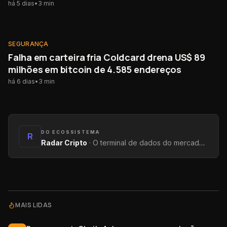
há 5 dias
•
3
min
SEGURANÇA
SEGURANÇA
Falha em carteira fria Coldcard drena US$ 89
milhões em bitcoin de 4.585 endereços
há 6 dias
•
3
min
DO ECOSSISTEMA
R
Radar Cripto
·
O terminal de dados do mercado: métricas on-chain, yields, captações e tendências.
MAIS LIDAS