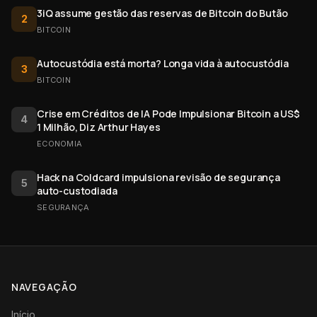
3iQ assume gestão das reservas de Bitcoin do Butão
2
BITCOIN
Autocustódia está morta? Longa vida à autocustódia
3
BITCOIN
Crise em Créditos de IA Pode Impulsionar Bitcoin a US$
4
1 Milhão, Diz Arthur Hayes
ECONOMIA
Hack na Coldcard impulsiona revisão de segurança
5
auto-custodiada
SEGURANÇA
NAVEGAÇÃO
Início