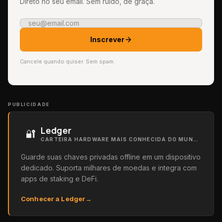
Direto no seu email. Sem ruído, de graça.
Inscrever
Cancele quando quiser. Sem spam.
PUBLICIDADE
Ledger
🔐
CARTEIRA HARDWARE MAIS CONHECIDA DO MUNDO
Guarde suas chaves privadas offline em um dispositivo
dedicado. Suporta milhares de moedas e integra com
apps de staking e DeFi.
Conhecer a Ledger
→