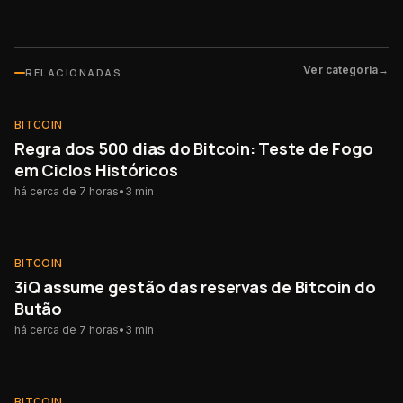
Ver categoria
→
RELACIONADAS
BITCOIN
BITCOIN
Regra dos 500 dias do Bitcoin: Teste de Fogo
em Ciclos Históricos
há cerca de 7 horas
•
3
min
BITCOIN
BITCOIN
3iQ assume gestão das reservas de Bitcoin do
Butão
há cerca de 7 horas
•
3
min
BITCOIN
BITCOIN