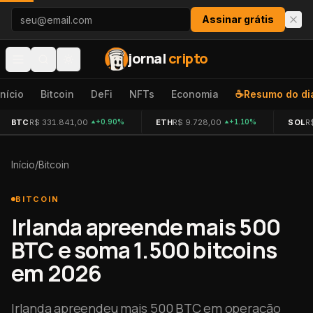
Pular para o conteúdo
Assinar grátis
jornal
cripto
Início
Bitcoin
DeFi
NFTs
Economia
☕
Resumo do di
BTC
R$ 331.841,00
ETH
R$ 9.728,00
SOL
R
+0.90%
+1.10%
Início
/
Bitcoin
BITCOIN
Irlanda apreende mais 500
BTC e soma 1.500 bitcoins
em 2026
Irlanda apreendeu mais 500 BTC em operação