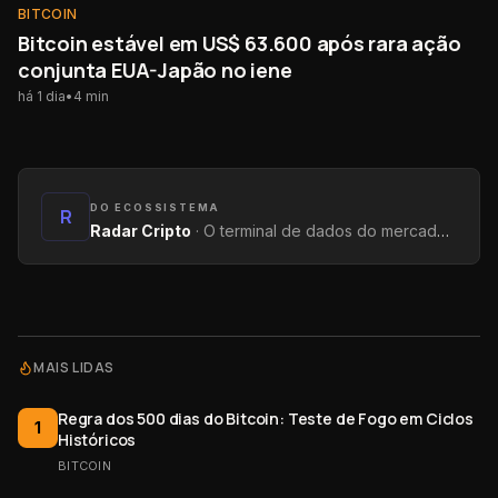
BITCOIN
BITCOIN
Bitcoin estável em US$ 63.600 após rara ação
conjunta EUA-Japão no iene
há 1 dia
•
4
min
DO ECOSSISTEMA
R
Radar Cripto
·
O terminal de dados do mercado: métricas on-chain, yields, captações e tendências.
MAIS LIDAS
Regra dos 500 dias do Bitcoin: Teste de Fogo em Ciclos
1
Históricos
BITCOIN