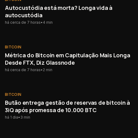
Autocustódia está morta? Longa vida à
autocustódia
há cerca de 7 horas
•
4
min
BITCOIN
BITCOIN
Métrica do Bitcoin em Capitulação Mais Longa
Desde FTX, Diz Glassnode
há cerca de 7 horas
•
2
min
BITCOIN
BITCOIN
Butão entrega gestão de reservas de bitcoin à
3iQ após promessa de 10.000 BTC
há 1 dia
•
3
min