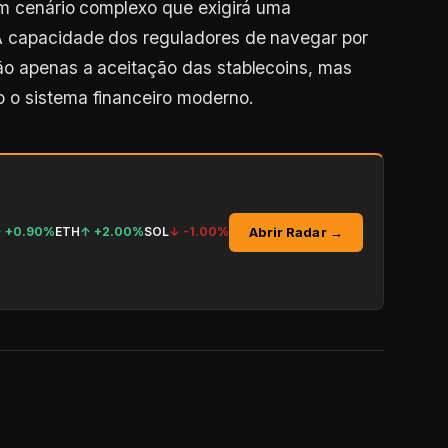
A capacidade dos reguladores de navegar por
ão apenas a aceitação das stablecoins, mas
 o sistema financeiro moderno.
Abrir Radar →
↑
+0.90%
ETH
↑
+2.00%
SOL
↓
-1.00%