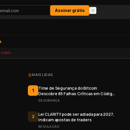
Assinar grátis
a
-1.90%
MAIS LIDAS
Time de Segurança do Bitcoin
1
Descobre 85 Falhas Críticas em Código
Aberto
SEGURANÇA
Lei CLARITY pode ser adiada para 2027,
2
indicam apostas de traders
REGULAÇÃO