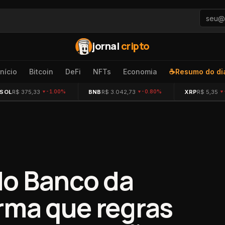
jornal
cripto
Início
Bitcoin
DeFi
NFTs
Economia
☕
Resumo do di
SOL
R$ 375,33
BNB
R$ 3.042,73
XRP
R$ 5,35
-1.00%
-0.80%
o Banco da
irma que regras