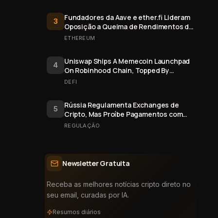
Fundadores da Aave e ether.fi Lideram
3
Oposição a Queima de Rendimentos de
Staking do Ethereum
ETHEREUM
Uniswap Ships A Memecoin Launchpad
4
On Robinhood Chain, Topped By
$FRONG Token Minted Six Days Early
DEFI
Rússia Regulamenta Exchanges de
5
Cripto, Mas Proíbe Pagamentos com
Bitcoin
REGULAÇÃO
Newsletter Gratuita
Receba as melhores notícias cripto direto no
seu email, curadas por IA.
Resumos diários