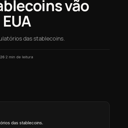
ablecoins vão
s EUA
latórios das stablecoins.
026
·
2
min de leitura
órios das stablecoins.