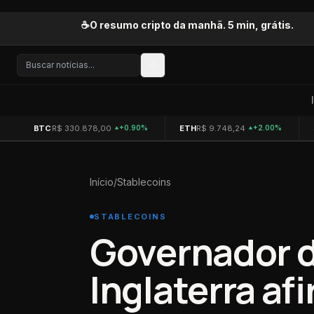
Pular para o conteúdo
☕
O resumo cripto da manhã. 5 min, grátis.
BTC
R$ 330.878,00
ETH
R$ 9.748,24
+0.90%
+2.00%
Início
/
Stablecoins
STABLECOINS
Governador d
Inglaterra af