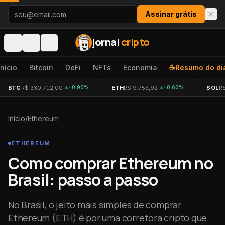
Pular para o conteúdo
Assinar grátis
jornal
cripto
Início
Bitcoin
DeFi
NFTs
Economia
☕
Resumo do di
BTC
R$ 330.712,00
ETH
R$ 9.755,92
SOL
R
+0.90%
+0.60%
Início
/
Ethereum
ETHEREUM
Como comprar Ethereum no
Brasil: passo a passo
No Brasil, o jeito mais simples de comprar
Ethereum (ETH) é por uma corretora cripto que