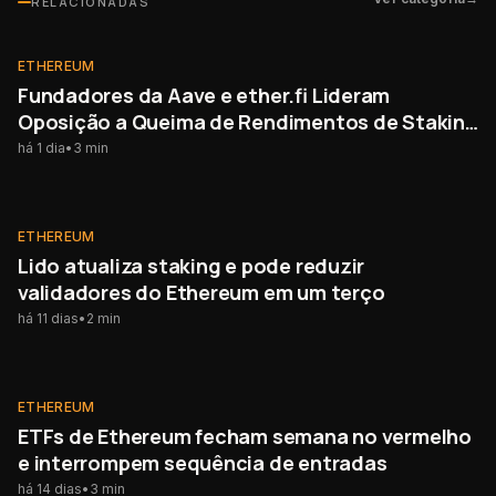
RELACIONADAS
ETHEREUM
ETHEREUM
Fundadores da Aave e ether.fi Lideram
Oposição a Queima de Rendimentos de Staking
do Ethereum
há 1 dia
•
3
min
ETHEREUM
ETHEREUM
Lido atualiza staking e pode reduzir
validadores do Ethereum em um terço
há 11 dias
•
2
min
ETHEREUM
ETHEREUM
ETFs de Ethereum fecham semana no vermelho
e interrompem sequência de entradas
há 14 dias
•
3
min