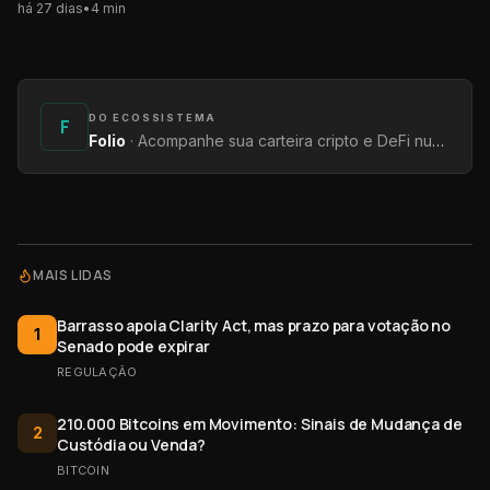
há 27 dias
•
4
min
DO ECOSSISTEMA
F
Folio
·
Acompanhe sua carteira cripto e DeFi num só lugar — saldos, rendimentos e protocolos.
MAIS LIDAS
Barrasso apoia Clarity Act, mas prazo para votação no
1
Senado pode expirar
REGULAÇÃO
210.000 Bitcoins em Movimento: Sinais de Mudança de
2
Custódia ou Venda?
BITCOIN