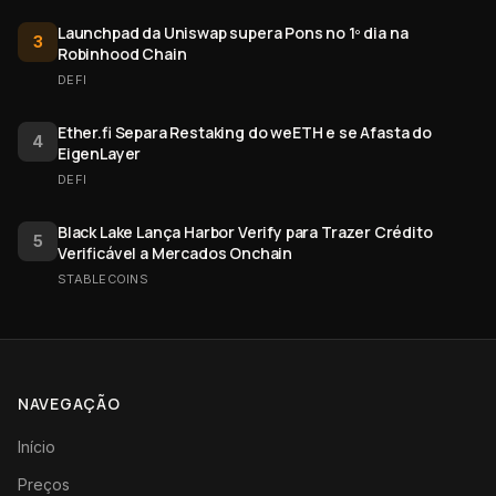
Launchpad da Uniswap supera Pons no 1º dia na
3
Robinhood Chain
DEFI
Ether.fi Separa Restaking do weETH e se Afasta do
4
EigenLayer
DEFI
Black Lake Lança Harbor Verify para Trazer Crédito
5
Verificável a Mercados Onchain
STABLECOINS
NAVEGAÇÃO
Início
Preços