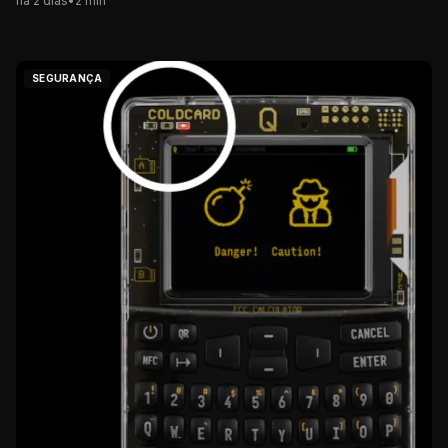
há 2 dias
•
2
min
SEGURANÇA