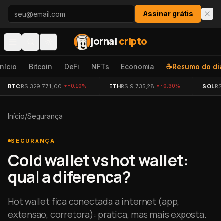
Pular para o conteúdo
Assinar grátis
jornal
cripto
Início
Bitcoin
DeFi
NFTs
Economia
☕
Resumo do di
BTC
R$ 329.771,00
ETH
R$ 9.735,28
SOL
R$
-0.10%
-0.30%
Início
/
Segurança
SEGURANÇA
Cold wallet vs hot wallet:
qual a diferenca?
Hot wallet fica conectada a internet (app,
extensao, corretora): pratica, mas mais exposta.