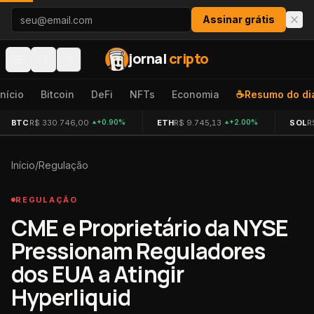
Pular para o conteúdo
Assinar grátis
jornal
cripto
Início
Bitcoin
DeFi
NFTs
Economia
☕
Resumo do di
BTC
R$ 330.746,00
ETH
R$ 9.745,13
SOL
R
+0.90%
+2.00%
Início
/
Regulação
REGULAÇÃO
CME e Proprietário da NYSE
Pressionam Reguladores
dos EUA a Atingir
Hyperliquid