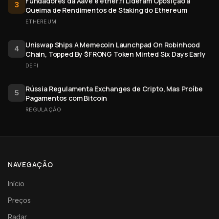
Fundadores da Aave e ether.fi Lideram Oposição a
3
Queima de Rendimentos de Staking do Ethereum
ETHEREUM
Uniswap Ships A Memecoin Launchpad On Robinhood
4
Chain, Topped By $FRONG Token Minted Six Days Early
DEFI
Rússia Regulamenta Exchanges de Cripto, Mas Proíbe
5
Pagamentos com Bitcoin
REGULAÇÃO
NAVEGAÇÃO
Início
Preços
Radar