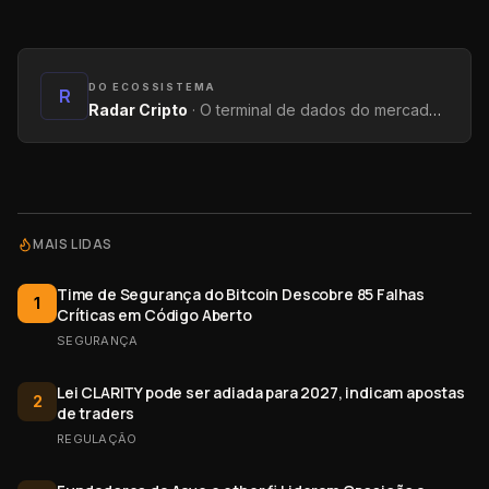
DO ECOSSISTEMA
R
Radar Cripto
·
O terminal de dados do mercado: métricas on-chain, yields, captações e tendências.
MAIS LIDAS
Time de Segurança do Bitcoin Descobre 85 Falhas
1
Críticas em Código Aberto
SEGURANÇA
Lei CLARITY pode ser adiada para 2027, indicam apostas
2
de traders
REGULAÇÃO