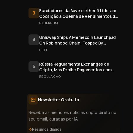
Fundadores da Aave e ether.fi Lideram
3
Oposição a Queima de Rendimentos de
Staking do Ethereum
ETHEREUM
Uniswap Ships A Memecoin Launchpad
4
On Robinhood Chain, Topped By
$FRONG Token Minted Six Days Early
DEFI
Rússia Regulamenta Exchanges de
5
Cripto, Mas Proíbe Pagamentos com
Bitcoin
REGULAÇÃO
Newsletter Gratuita
Receba as melhores notícias cripto direto no
seu email, curadas por IA.
Resumos diários