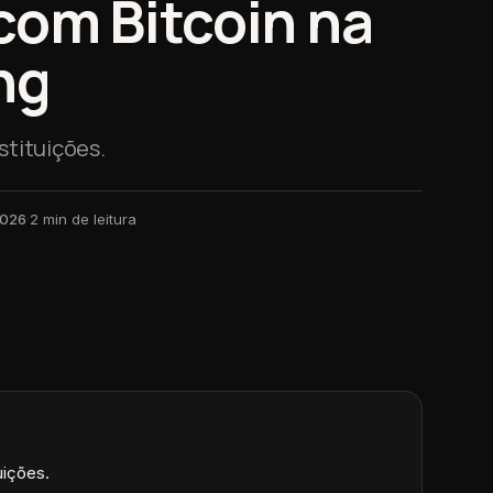
com Bitcoin na
ng
stituições.
2026
·
2
min de leitura
uições.