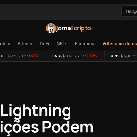
jornal
cripto
Início
Bitcoin
DeFi
NFTs
Economia
☕
Resumo do di
SOL
R$ 375,20
BNB
R$ 3.036,51
XRP
R$ 5,36
-1.00%
-0.60%
"Lightning
tuições Podem