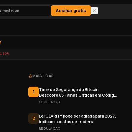
Assinar grátis
a
-1.60%
MAIS LIDAS
Time de Segurança do Bitcoin
1
Descobre 85 Falhas Críticas em Código
Aberto
SEGURANÇA
Lei CLARITY pode ser adiada para 2027,
2
indicam apostas de traders
REGULAÇÃO