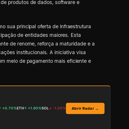
 sua principal oferta de infraestrutura
ticipação de entidades maiores. Esta
nte de renome, reforça a maturidade e a
ções institucionais. A iniciativa visa
um meio de pagamento mais eficiente e
Abrir Radar →
↑
+0.70%
ETH
↑
+1.60%
SOL
↓
-1.00%