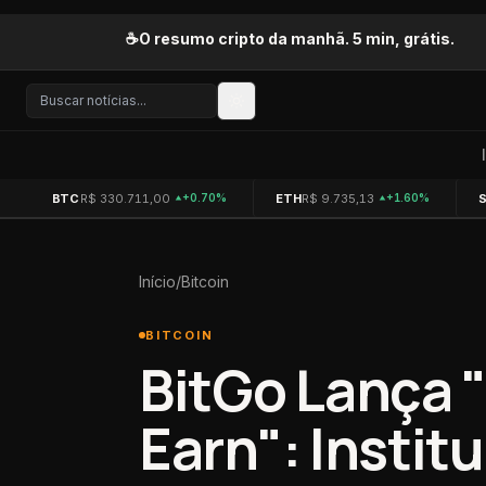
Pular para o conteúdo
☕
O resumo cripto da manhã. 5 min, grátis.
BTC
R$ 330.711,00
ETH
R$ 9.735,13
+0.70%
+1.60%
Início
/
Bitcoin
BITCOIN
BitGo Lança 
Earn": Insti