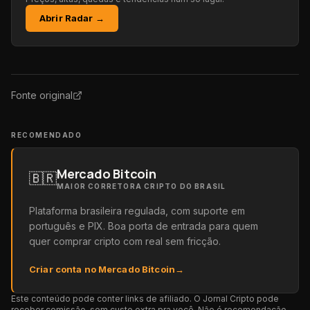
Abrir Radar →
Fonte original
RECOMENDADO
Mercado Bitcoin
🇧🇷
MAIOR CORRETORA CRIPTO DO BRASIL
Plataforma brasileira regulada, com suporte em
português e PIX. Boa porta de entrada para quem
quer comprar cripto com real sem fricção.
Criar conta no Mercado Bitcoin
→
Este conteúdo pode conter links de afiliado. O Jornal Cripto pode
receber comissão, sem custo extra pra você. Não é recomendação