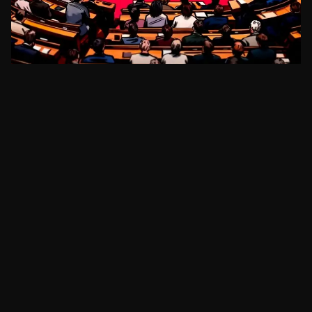
REGULAÇÃO
Senadora Lummis pressiona por voto de
clareza regulatória antes de recesso
há cerca de 14 horas
•
3
min
REGULAÇÃO