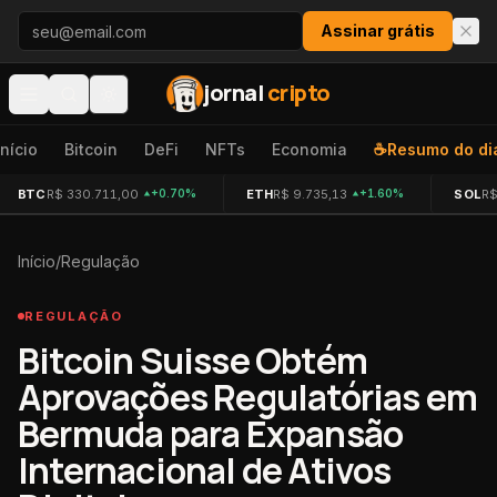
Pular para o conteúdo
Assinar grátis
jornal
cripto
Início
Bitcoin
DeFi
NFTs
Economia
☕
Resumo do di
BTC
R$ 330.711,00
ETH
R$ 9.735,13
SOL
R$
+0.70%
+1.60%
Início
/
Regulação
REGULAÇÃO
Bitcoin Suisse Obtém
Aprovações Regulatórias em
Bermuda para Expansão
Internacional de Ativos