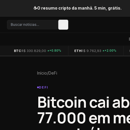
Pular para o conteúdo
☕
O resumo cripto da manhã. 5 min, grátis.
BTC
R$ 330.829,00
ETH
R$ 9.762,93
+0.80%
+2.00%
Início
/
DeFi
DEFI
Bitcoin cai a
77.000 em me