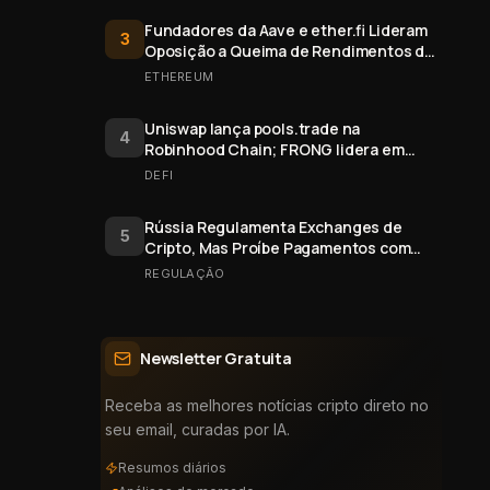
Fundadores da Aave e ether.fi Lideram
3
Oposição a Queima de Rendimentos de
Staking do Ethereum
ETHEREUM
Uniswap lança pools.trade na
4
Robinhood Chain; FRONG lidera em
valor
DEFI
Rússia Regulamenta Exchanges de
5
Cripto, Mas Proíbe Pagamentos com
Bitcoin
REGULAÇÃO
Newsletter Gratuita
Receba as melhores notícias cripto direto no
seu email, curadas por IA.
Resumos diários