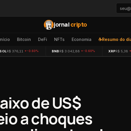
jornal
cripto
Início
Bitcoin
DeFi
NFTs
Economia
☕
Resumo do di
SOL
R$ 376,11
BNB
R$ 3.042,88
XRP
R$ 5,38
-0.60%
-0.60%
baixo de US$
io a choques