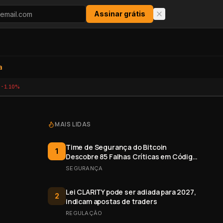
Assinar grátis
a
-1.10%
MAIS LIDAS
Time de Segurança do Bitcoin
1
Descobre 85 Falhas Críticas em Código
Aberto
SEGURANÇA
Lei CLARITY pode ser adiada para 2027,
2
indicam apostas de traders
REGULAÇÃO