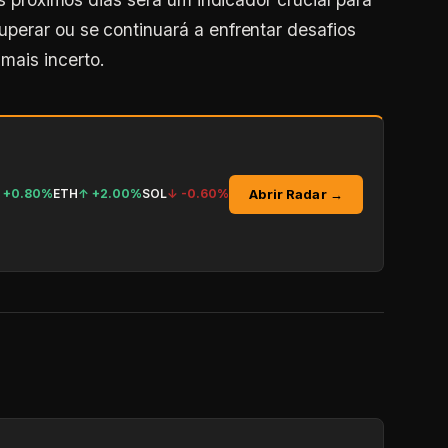
perar ou se continuará a enfrentar desafios
ais incerto.
Abrir Radar →
↑
+0.80%
ETH
↑
+2.00%
SOL
↓
-0.60%