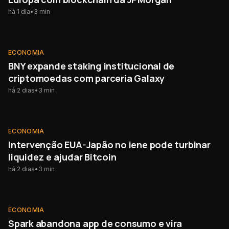
há 1 dia
•
3
min
ECONOMIA
ECONOMIA
BNY expande staking institucional de
criptomoedas com parceria Galaxy
há 2 dias
•
3
min
ECONOMIA
ECONOMIA
Intervenção EUA-Japão no iene pode turbinar
liquidez e ajudar Bitcoin
há 2 dias
•
3
min
ECONOMIA
ECONOMIA
Spark abandona app de consumo e vira