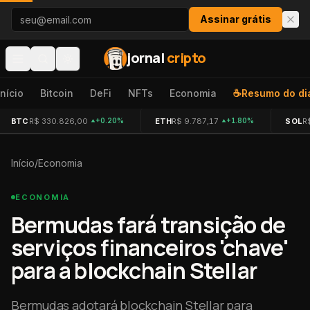
Pular para o conteúdo
Assinar grátis
jornal
cripto
Início
Bitcoin
DeFi
NFTs
Economia
☕
Resumo do di
BTC
R$ 330.826,00
ETH
R$ 9.787,17
SOL
R
+0.20%
+1.80%
Início
/
Economia
ECONOMIA
Bermudas fará transição de
serviços financeiros 'chave'
para a blockchain Stellar
Bermudas adotará blockchain Stellar para