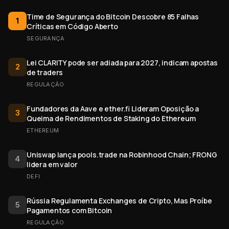
Time de Segurança do Bitcoin Descobre 85 Falhas
1
Críticas em Código Aberto
SEGURANÇA
Lei CLARITY pode ser adiada para 2027, indicam apostas
2
de traders
REGULAÇÃO
Fundadores da Aave e ether.fi Lideram Oposição a
3
Queima de Rendimentos de Staking do Ethereum
ETHEREUM
Uniswap lança pools.trade na Robinhood Chain; FRONG
4
lidera em valor
DEFI
Rússia Regulamenta Exchanges de Cripto, Mas Proíbe
5
Pagamentos com Bitcoin
REGULAÇÃO