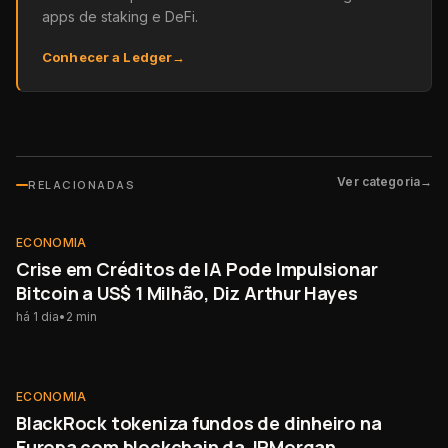
apps de staking e DeFi.
Conhecer a Ledger
→
Ver categoria
→
RELACIONADAS
ECONOMIA
ECONOMIA
Crise em Créditos de IA Pode Impulsionar
Bitcoin a US$ 1 Milhão, Diz Arthur Hayes
há 1 dia
•
2
min
ECONOMIA
ECONOMIA
BlackRock tokeniza fundos de dinheiro na
Europa com blockchain da JPMorgan