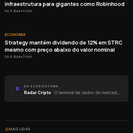
infraestrutura para gigantes como Robinhood
há 4 dias
•
4
min
ECONOMIA
ECONOMIA
Strategy mantém dividendo de 12% em STRC
mesmo com preço abaixo do valor nominal
há 4 dias
•
3
min
DO ECOSSISTEMA
R
Radar Cripto
·
O terminal de dados do mercado: métricas on-chain, yields, captações e tendências.
MAIS LIDAS