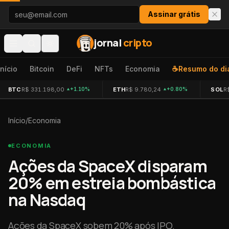
Pular para o conteúdo
Assinar grátis
jornal
cripto
Início
Bitcoin
DeFi
NFTs
Economia
☕
Resumo do di
BTC
R$ 331.198,00
ETH
R$ 9.780,24
SOL
R
+1.10%
+0.80%
Início
/
Economia
ECONOMIA
Ações da SpaceX disparam
20% em estreia bombástica
na Nasdaq
Ações da SpaceX sobem 20% após IPO.