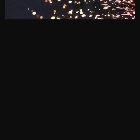
ECONOMIA
Spark abandona app de consumo e vira
infraestrutura para gigantes como Robinhood