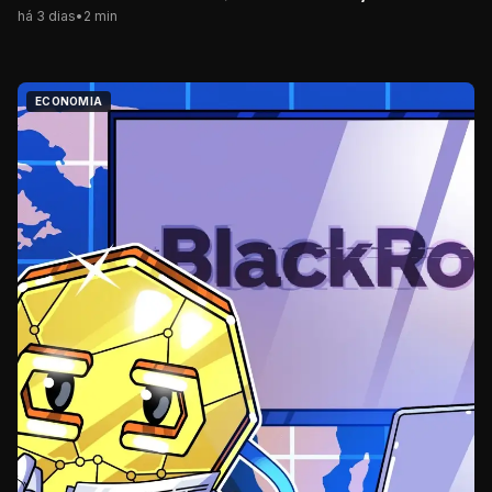
há 3 dias
•
2
min
ECONOMIA