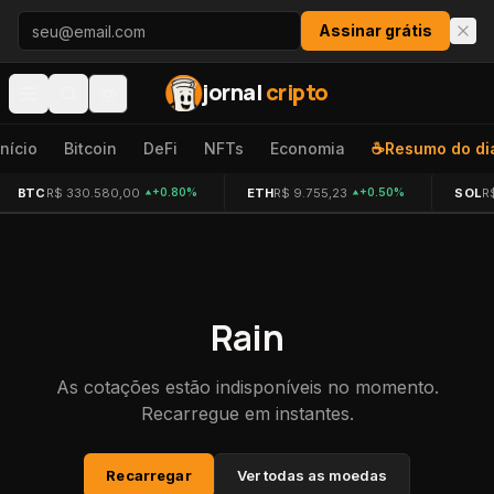
Pular para o conteúdo
Assinar grátis
jornal
cripto
Início
Bitcoin
DeFi
NFTs
Economia
☕
Resumo do di
BTC
R$ 330.580,00
ETH
R$ 9.755,23
SOL
R
+0.80%
+0.50%
Rain
As cotações estão indisponíveis no momento.
Recarregue em instantes.
Recarregar
Ver todas as moedas