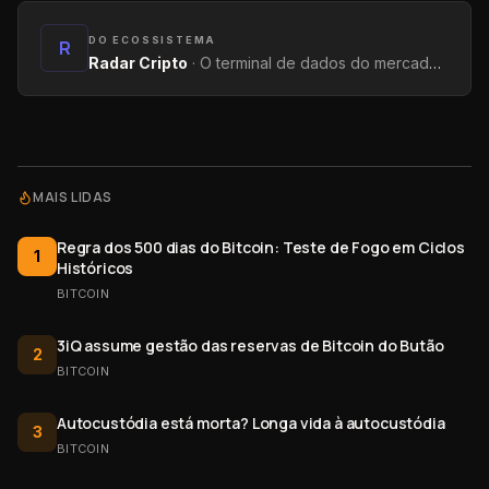
DO ECOSSISTEMA
R
Radar Cripto
·
O terminal de dados do mercado: métricas on-chain, yields, captações e tendências.
MAIS LIDAS
Regra dos 500 dias do Bitcoin: Teste de Fogo em Ciclos
1
Históricos
BITCOIN
3iQ assume gestão das reservas de Bitcoin do Butão
2
BITCOIN
Autocustódia está morta? Longa vida à autocustódia
3
BITCOIN