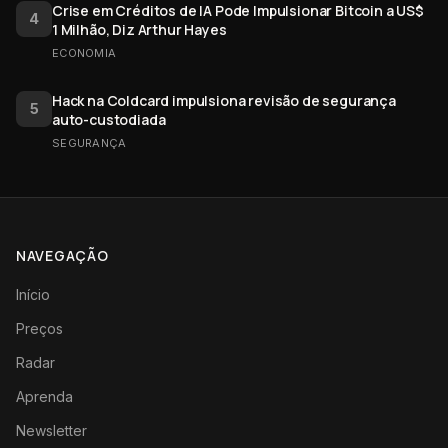
Crise em Créditos de IA Pode Impulsionar Bitcoin a US$
4
1 Milhão, Diz Arthur Hayes
ECONOMIA
Hack na Coldcard impulsiona revisão de segurança
5
auto-custodiada
SEGURANÇA
NAVEGAÇÃO
Início
Preços
Radar
Aprenda
Newsletter