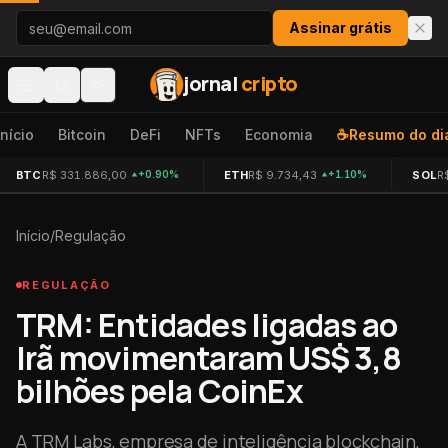
Pular para o conteúdo
Assinar grátis
jornal
cripto
Início
Bitcoin
DeFi
NFTs
Economia
☕
Resumo do di
BTC
R$ 331.886,00
ETH
R$ 9.734,43
SOL
R
+0.90%
+1.10%
Início
/
Regulação
REGULAÇÃO
TRM: Entidades ligadas ao
Irã movimentaram US$ 3,8
bilhões pela CoinEx
A TRM Labs, empresa de inteligência blockchain,