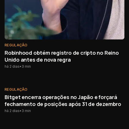
REGULAÇÃO
Robinhood obtém registro de cripto no Reino
Unido antes de nova regra
há 2 dias
•
3
min
REGULAÇÃO
REGULAÇÃO
Bitget encerra operações no Japão e forçará
fechamento de posições após 31 de dezembro
há 2 dias
•
3
min