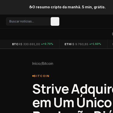
Pular para o conteúdo
☕
O resumo cripto da manhã. 5 min, grátis.
BTC
R$ 330.691,00
ETH
R$ 9.760,85
+0.70%
+1.60%
Início
/
Bitcoin
BITCOIN
Strive Adquir
em Um Único 