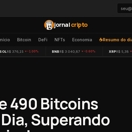
jornal
cripto
Início
Bitcoin
DeFi
NFTs
Economia
☕
Resumo do di
SOL
R$ 376,15
BNB
R$ 3.040,87
XRP
R$ 5,38
-1.00%
-0.60%
e 490 Bitcoins
Dia, Superando