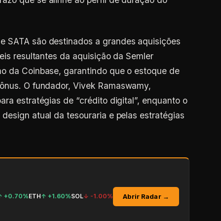
de SATA são destinados a grandes aquisições
eis resultantes da aquisição da Semler
mo da Coinbase, garantindo que o estoque de
e ônus. O fundador, Vivek Ramaswamy,
ra estratégias de “crédito digital”, enquanto o
design atual da tesouraria e pelas estratégias
Abrir Radar →
↑
+0.70%
ETH
↑
+1.60%
SOL
↓
-1.00%