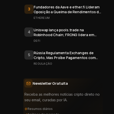
Fundadores da Aave e ether.fi Lideram
3
Oposição a Queima de Rendimentos de
Staking do Ethereum
ETHEREUM
Uniswap lança pools.trade na
4
Robinhood Chain; FRONG lidera em
valor
DEFI
Rússia Regulamenta Exchanges de
5
Cripto, Mas Proíbe Pagamentos com
Bitcoin
REGULAÇÃO
Newsletter Gratuita
Receba as melhores notícias cripto direto no
seu email, curadas por IA.
Resumos diários