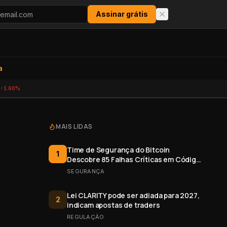
Assinar grátis
a
-1.60%
MAIS LIDAS
Time de Segurança do Bitcoin
1
Descobre 85 Falhas Críticas em Código
Aberto
SEGURANÇA
Lei CLARITY pode ser adiada para 2027,
2
indicam apostas de traders
REGULAÇÃO