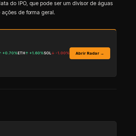
ta do IPO, que pode ser um divisor de águas
 ações de forma geral.
Abrir Radar →
↑
+0.70%
ETH
↑
+1.60%
SOL
↓
-1.00%