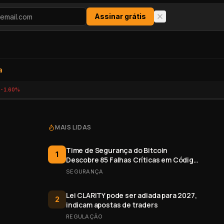
Assinar grátis
a
-1.60%
MAIS LIDAS
Time de Segurança do Bitcoin
1
Descobre 85 Falhas Críticas em Código
Aberto
SEGURANÇA
Lei CLARITY pode ser adiada para 2027,
2
indicam apostas de traders
REGULAÇÃO