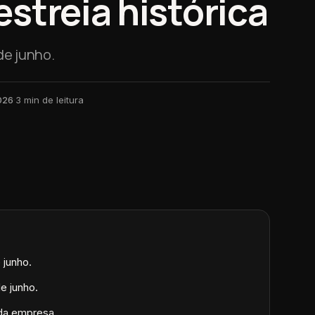
streia histórica
de junho.
026
·
3
min de leitura
 junho.
 junho.
da empresa.