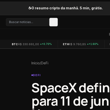
Pular para o conteúdo
☕
O resumo cripto da manhã. 5 min, grátis.
BTC
R$ 330.691,00
ETH
R$ 9.760,85
+0.70%
+1.60%
Início
/
DeFi
DEFI
SpaceX defin
para 11 de ju