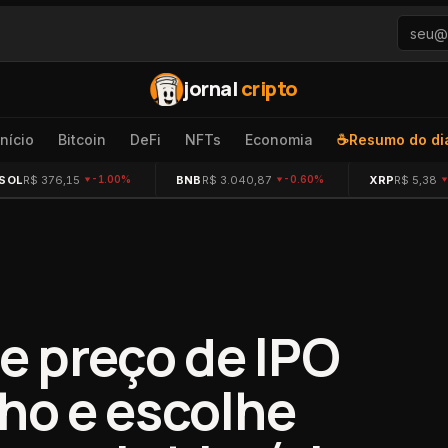
jornal
cripto
Início
Bitcoin
DeFi
NFTs
Economia
☕
Resumo do di
SOL
R$ 376,15
BNB
R$ 3.040,87
XRP
R$ 5,38
-1.00%
-0.60%
e preço de IPO
nho e escolhe