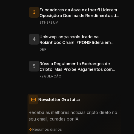
Fundadores da Aave e ether.fi Lideram
3
Oposição a Queima de Rendimentos de
Staking do Ethereum
ETHEREUM
Uniswap lança pools.trade na
4
Robinhood Chain; FRONG lidera em
valor
DEFI
Rússia Regulamenta Exchanges de
5
Cripto, Mas Proíbe Pagamentos com
Bitcoin
REGULAÇÃO
Newsletter Gratuita
Receba as melhores notícias cripto direto no
seu email, curadas por IA.
Resumos diários