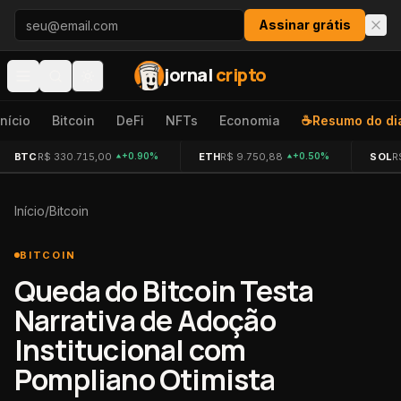
Pular para o conteúdo
Assinar grátis
jornal
cripto
Início
Bitcoin
DeFi
NFTs
Economia
☕
Resumo do di
BTC
R$ 330.715,00
ETH
R$ 9.750,88
SOL
R
+0.90%
+0.50%
Início
/
Bitcoin
BITCOIN
Queda do Bitcoin Testa
Narrativa de Adoção
Institucional com
Pompliano Otimista