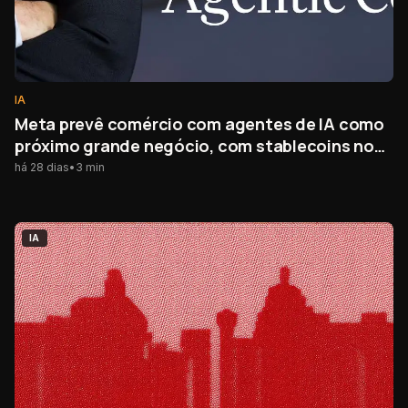
IA
Meta prevê comércio com agentes de IA como
próximo grande negócio, com stablecoins no
centro
há 28 dias
•
3
min
IA