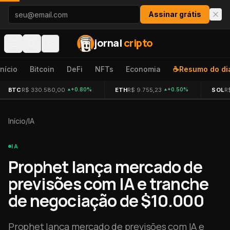
Pular para o conteúdo
Assinar grátis
jornal
cripto
Início
Bitcoin
DeFi
NFTs
Economia
☕
Resumo do di
BTC
R$ 330.580,00
ETH
R$ 9.755,23
SOL
R
+0.80%
+0.50%
Início
/
IA
IA
Prophet lança mercado de
previsões com IA e tranche
de negociação de $10.000
Prophet lança mercado de previsões com IA e