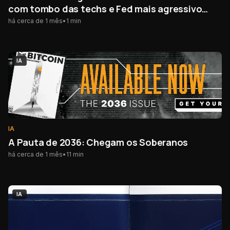
com tombo das techs e Fed mais agressivo
atingindo o mercado cripto
há cerca de 1 mês
•
1
min
IA
IA
A Pauta de 2036: Chegam os Soberanos
há cerca de 1 mês
•
11
min
IA