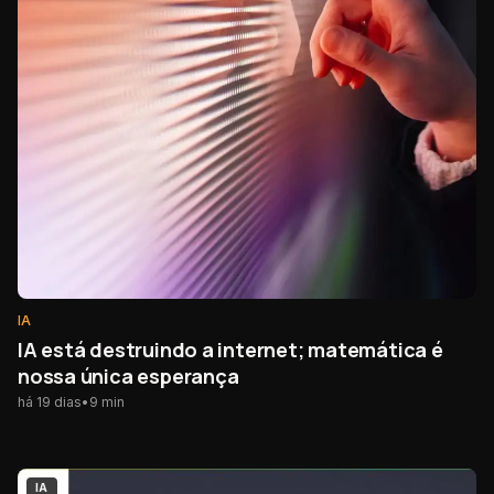
IA
IA está destruindo a internet; matemática é
nossa única esperança
há 19 dias
•
9
min
IA