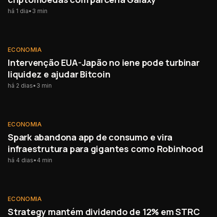
há 1 dia
•
3
min
ECONOMIA
ECONOMIA
Intervenção EUA-Japão no iene pode turbinar
liquidez e ajudar Bitcoin
há 2 dias
•
3
min
ECONOMIA
ECONOMIA
Spark abandona app de consumo e vira
infraestrutura para gigantes como Robinhood
há 4 dias
•
4
min
ECONOMIA
ECONOMIA
Strategy mantém dividendo de 12% em STRC