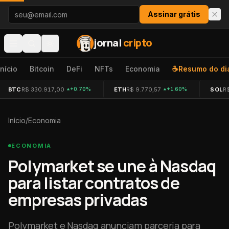
Pular para o conteúdo
Assinar grátis
jornal
cripto
Início
Bitcoin
DeFi
NFTs
Economia
☕
Resumo do di
BTC
R$ 330.917,00
ETH
R$ 9.770,57
SOL
R
+0.70%
+1.60%
Início
/
Economia
ECONOMIA
Polymarket se une à Nasdaq
para listar contratos de
empresas privadas
Polymarket e Nasdaq anunciam parceria para