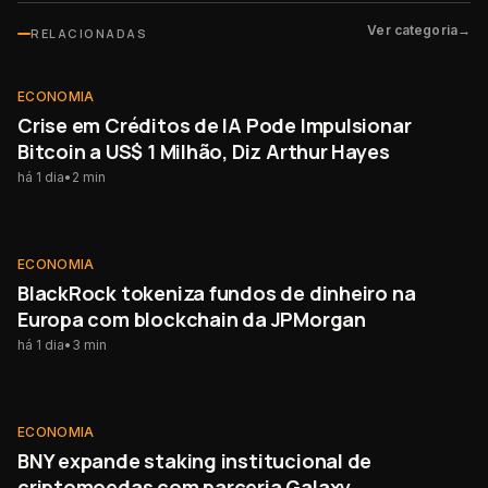
Ver categoria
→
RELACIONADAS
ECONOMIA
ECONOMIA
Crise em Créditos de IA Pode Impulsionar
Bitcoin a US$ 1 Milhão, Diz Arthur Hayes
há 1 dia
•
2
min
ECONOMIA
ECONOMIA
BlackRock tokeniza fundos de dinheiro na
Europa com blockchain da JPMorgan
há 1 dia
•
3
min
ECONOMIA
ECONOMIA
BNY expande staking institucional de
criptomoedas com parceria Galaxy