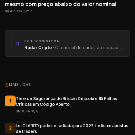
mesmo com preço abaixo do valor nominal
há 4 dias
•
3
min
DO ECOSSISTEMA
R
Radar Cripto
·
O terminal de dados do mercado: métricas on-chain, yields, captações e tendências.
MAIS LIDAS
Time de Segurança do Bitcoin Descobre 85 Falhas
1
Críticas em Código Aberto
SEGURANÇA
Lei CLARITY pode ser adiada para 2027, indicam apostas
2
de traders