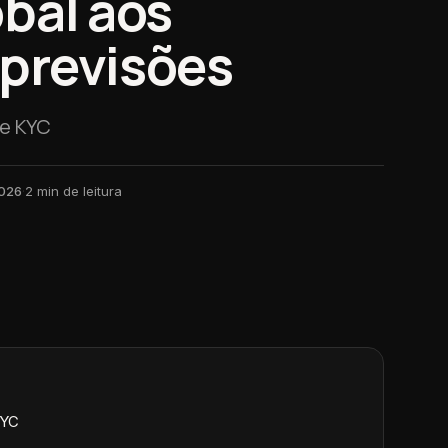
bal aos
previsões
de KYC
2026
·
2
min de leitura
KYC