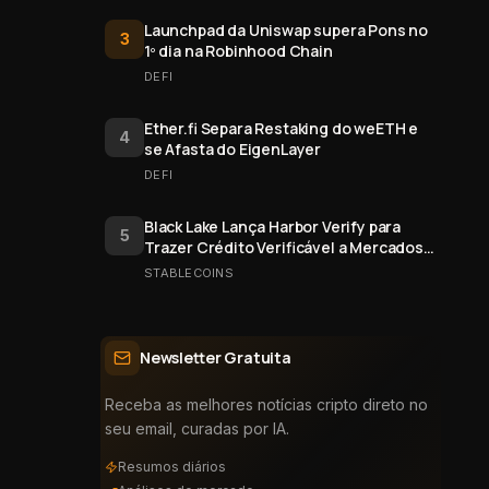
Launchpad da Uniswap supera Pons no
3
1º dia na Robinhood Chain
DEFI
Ether.fi Separa Restaking do weETH e
4
se Afasta do EigenLayer
DEFI
Black Lake Lança Harbor Verify para
5
Trazer Crédito Verificável a Mercados
Onchain
STABLECOINS
Newsletter Gratuita
Receba as melhores notícias cripto direto no
seu email, curadas por IA.
Resumos diários