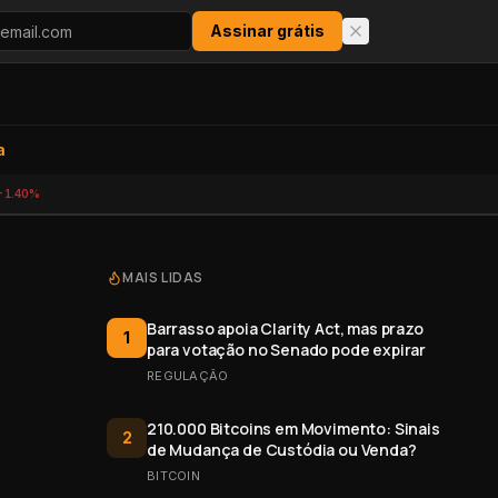
Assinar grátis
a
-1.40%
MAIS LIDAS
Barrasso apoia Clarity Act, mas prazo
1
para votação no Senado pode expirar
REGULAÇÃO
210.000 Bitcoins em Movimento: Sinais
2
de Mudança de Custódia ou Venda?
BITCOIN