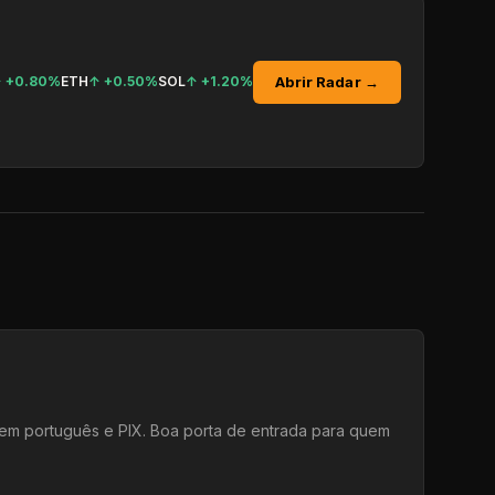
Abrir Radar →
↑
+0.80%
ETH
↑
+0.50%
SOL
↑
+1.20%
e em português e PIX. Boa porta de entrada para quem