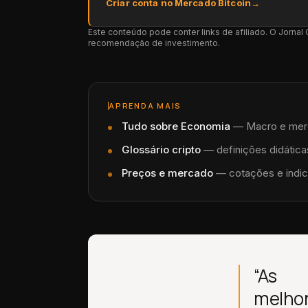
Criar conta no Mercado Bitcoin
→
Este conteúdo pode conter links de afiliado. O Jorna
recomendação de investimento.
APRENDA MAIS
Tudo sobre
Economia
—
Macro e merca
Glossário cripto
— definições didáticas
Preços e mercado
— cotações e indic
“As
melho