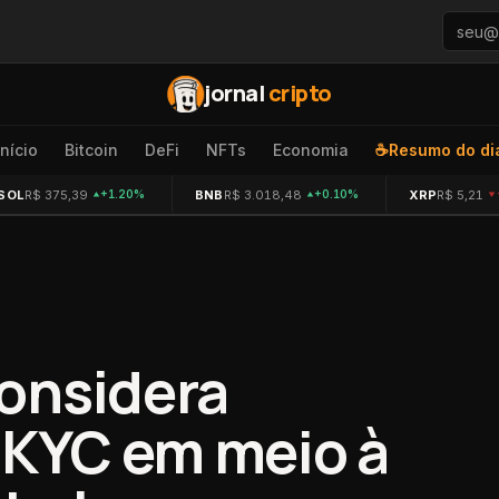
jornal
cripto
Início
Bitcoin
DeFi
NFTs
Economia
☕
Resumo do di
SOL
R$ 375,39
BNB
R$ 3.018,48
XRP
R$ 5,21
+1.20%
+0.10%
onsidera
e KYC em meio à