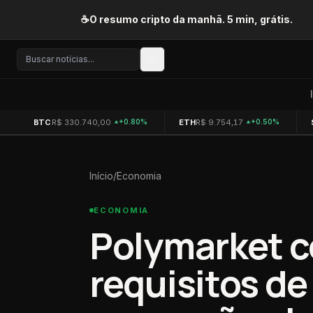
Pular para o conteúdo
☕
O resumo cripto da manhã. 5 min, grátis.
BTC
R$ 330.740,00
ETH
R$ 9.754,17
+0.80%
+0.50%
Início
/
Economia
ECONOMIA
Polymarket c
requisitos d