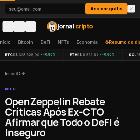
Pular para o conteúdo
Assinar grátis
jornal
cripto
Início
Bitcoin
DeFi
NFTs
Economia
☕
Resumo do di
BTC
R$ 328.328,00
ETH
R$ 9.571,91
SOL
R
+0.80%
+0.60%
Início
/
DeFi
DEFI
OpenZeppelin Rebate
Críticas Após Ex-CTO
Afirmar que Todo o DeFi é
Inseguro