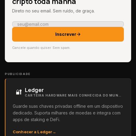
cripto toda manhã
Direto no seu email. Sem ruído, de graça.
Inscrever
Cancele quando quiser. Sem spam.
PUBLICIDADE
Ledger
🔐
CARTEIRA HARDWARE MAIS CONHECIDA DO MUNDO
Guarde suas chaves privadas offline em um dispositivo
dedicado. Suporta milhares de moedas e integra com
apps de staking e DeFi.
Conhecer a Ledger
→