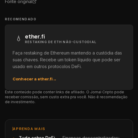
Fonte original
RECOMENDADO
ether.fi
💧
RESTAKING DE ETH NÃO-CUSTODIAL
Faça restaking de Ethereum mantendo a custódia das
suas chaves. Recebe um token líquido que pode ser
usado em outros protocolos DeFi.
Conhecer a ether.fi
→
Este conteúdo pode conter links de afiliado. O Jornal Cripto pode
receber comissão, sem custo extra pra você. Não é recomendação
de investimento.
APRENDA MAIS
Tudo sobre
DeFi
—
Finanças descentralizadas: