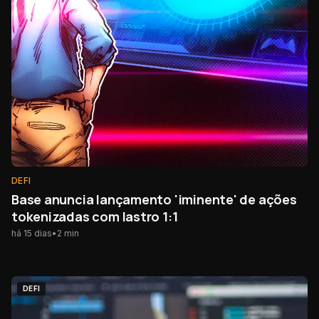
DEFI
Base anuncia lançamento 'iminente' de ações
tokenizadas com lastro 1:1
há 15 dias
•
2
min
DEFI