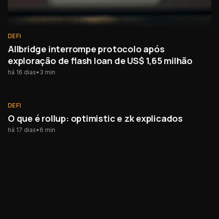
DEFI
Allbridge interrompe protocolo após
exploração de flash loan de US$ 1,65 milhão
há 16 dias
•
3
min
DEFI
O que é rollup: optimistic e zk explicados
há 17 dias
•
6
min
DEFI
O que é MEV e por que afeta seus trades em
cripto
há 18 dias
•
5
min