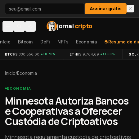
Pular para o conteúdo
Assinar grátis
jornal
cripto
Início
Bitcoin
DeFi
NFTs
Economia
☕
Resumo do di
BTC
R$ 330.856,00
ETH
R$ 9.764,69
SOL
R
+0.70%
+1.60%
Início
/
Economia
ECONOMIA
Minnesota Autoriza Bancos
e Cooperativas a Oferecer
Custódia de Criptoativos
Minnesota regulamenta custódia de criptoativos