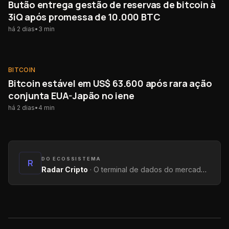
Butão entrega gestão de reservas de bitcoin à
3iQ após promessa de 10.000 BTC
há 2 dias
•
3
min
BITCOIN
BITCOIN
Bitcoin estável em US$ 63.600 após rara ação
conjunta EUA-Japão no iene
há 2 dias
•
4
min
DO ECOSSISTEMA
R
Radar Cripto
·
O terminal de dados do mercado: métricas on-chain, yields, captações e tendências.