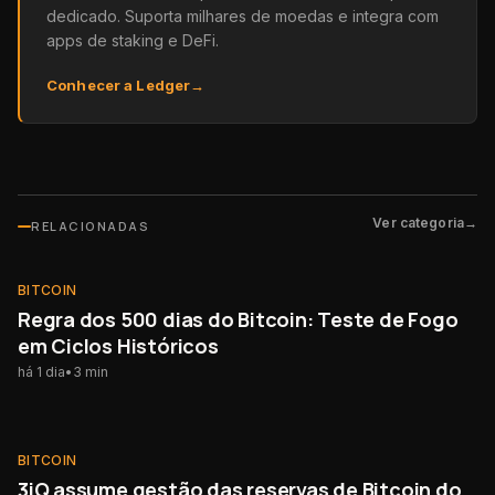
dedicado. Suporta milhares de moedas e integra com
apps de staking e DeFi.
Conhecer a Ledger
→
Ver categoria
→
RELACIONADAS
BITCOIN
BITCOIN
Regra dos 500 dias do Bitcoin: Teste de Fogo
em Ciclos Históricos
há 1 dia
•
3
min
BITCOIN
BITCOIN
3iQ assume gestão das reservas de Bitcoin do