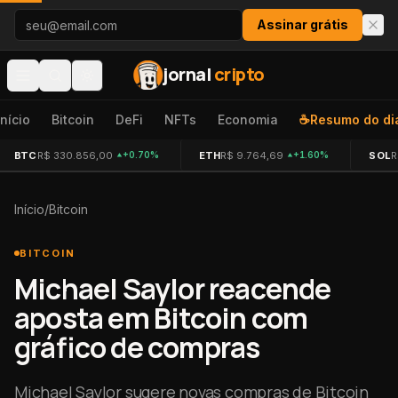
Pular para o conteúdo
Assinar grátis
jornal
cripto
Início
Bitcoin
DeFi
NFTs
Economia
☕
Resumo do di
BTC
R$ 330.856,00
ETH
R$ 9.764,69
SOL
R
+0.70%
+1.60%
Início
/
Bitcoin
BITCOIN
Michael Saylor reacende
aposta em Bitcoin com
gráfico de compras
Michael Saylor sugere novas compras de Bitcoin