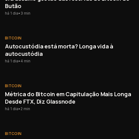
Butão
há 1 dia
•
3
min
BITCOIN
BITCOIN
Autocustódia está morta? Longa vida à
autocustódia
há 1 dia
•
4
min
BITCOIN
BITCOIN
Métrica do Bitcoin em Capitulação Mais Longa
Desde FTX, Diz Glassnode
há 1 dia
•
2
min
BITCOIN
BITCOIN