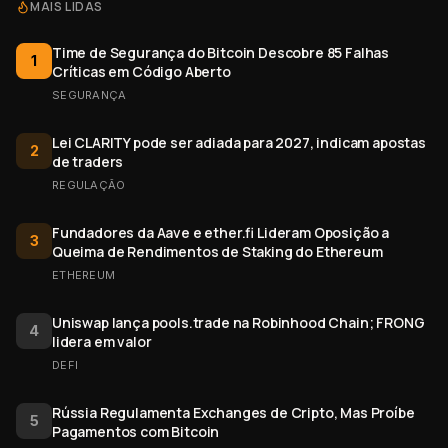
MAIS LIDAS
Time de Segurança do Bitcoin Descobre 85 Falhas
1
Críticas em Código Aberto
SEGURANÇA
Lei CLARITY pode ser adiada para 2027, indicam apostas
2
de traders
REGULAÇÃO
Fundadores da Aave e ether.fi Lideram Oposição a
3
Queima de Rendimentos de Staking do Ethereum
ETHEREUM
Uniswap lança pools.trade na Robinhood Chain; FRONG
4
lidera em valor
DEFI
Rússia Regulamenta Exchanges de Cripto, Mas Proíbe
5
Pagamentos com Bitcoin