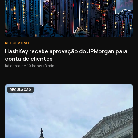
REGULAÇÃO
HashKey recebe aprovação do JPMorgan para
conta de clientes
há cerca de 10 horas
•
3
min
REGULAÇÃO