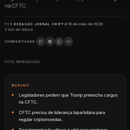
na CFTC.
·
16 de maio de 2026
·
POR
REDAÇÃO JORNAL CRIPTO
2
min de leitura
COMPARTILHAR
FOTO: REPRODUÇÃO
RESUMO
Legisladores pedem que Trump preencha cargos
na CFTC.
CFTC precisa de liderança bipartidária para
regular criptomoedas.
Regulamentação eficaz é vital para proteger