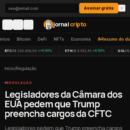
Pular para o conteúdo
Assinar grátis
jornal
cripto
Início
Bitcoin
DeFi
NFTs
Economia
☕
Resumo do di
BTC
R$ 326.456,00
ETH
R$ 9.555,45
SOL
R$
+0.90%
0.00%
Início
/
Regulação
REGULAÇÃO
Legisladores da Câmara dos
EUA pedem que Trump
preencha cargos da CFTC
Legisladores pedem que Trump preencha cargos