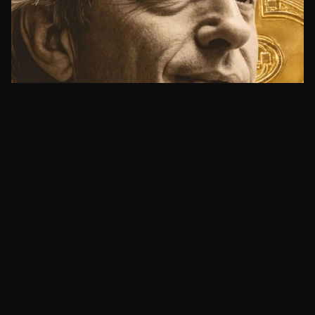
BITCOIN
Ray Dalio mantém 1% em Bitcoin, mas prefere
ouro: 'tecnologia pode feri-lo'