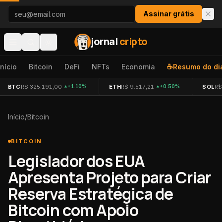
Pular para o conteúdo
Assinar grátis
jornal
cripto
Início
Bitcoin
DeFi
NFTs
Economia
☕
Resumo do di
BTC
R$ 325.191,00
ETH
R$ 9.517,21
SOL
R$
+1.10%
+0.50%
Início
/
Bitcoin
BITCOIN
Legislador dos EUA
Apresenta Projeto para Criar
Reserva Estratégica de
Bitcoin com Apoio