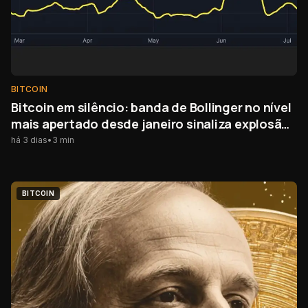
BITCOIN
Bitcoin em silêncio: banda de Bollinger no nível
mais apertado desde janeiro sinaliza explosão
de volatilidade
há 3 dias
•
3
min
BITCOIN