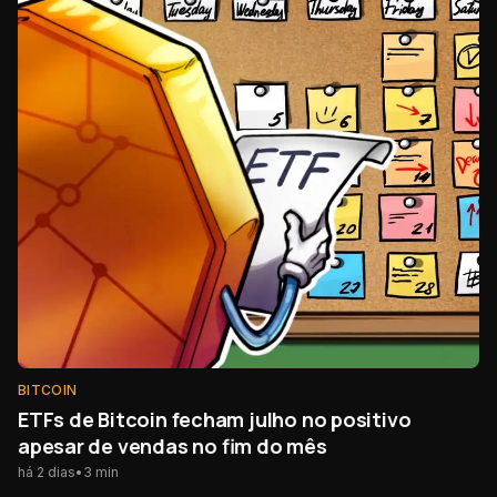
BITCOIN
ETFs de Bitcoin fecham julho no positivo
apesar de vendas no fim do mês
há 2 dias
•
3
min