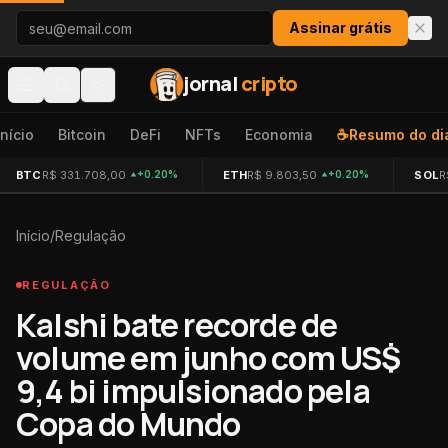
Pular para o conteúdo
Assinar grátis
jornal
cripto
Início
Bitcoin
DeFi
NFTs
Economia
☕
Resumo do di
BTC
R$ 331.708,00
ETH
R$ 9.803,50
SOL
R
+0.20%
+0.20%
Início
/
Regulação
REGULAÇÃO
Kalshi bate recorde de
volume em junho com US$
9,4 bi impulsionado pela
Copa do Mundo