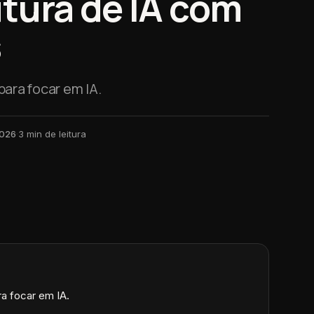
utura de IA com
s
para focar em IA.
2026
·
3
min de leitura
ra focar em IA.