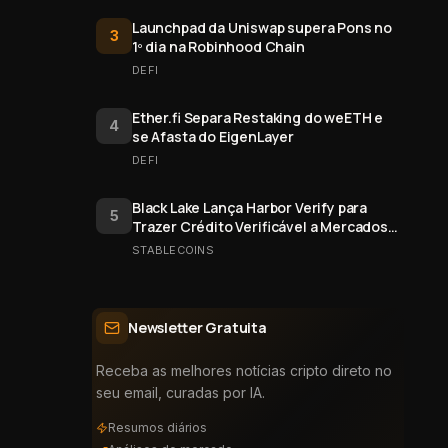
Launchpad da Uniswap supera Pons no
3
1º dia na Robinhood Chain
DEFI
Ether.fi Separa Restaking do weETH e
4
se Afasta do EigenLayer
DEFI
Black Lake Lança Harbor Verify para
5
Trazer Crédito Verificável a Mercados
Onchain
STABLECOINS
Newsletter Gratuita
Receba as melhores notícias cripto direto no
seu email, curadas por IA.
Resumos diários