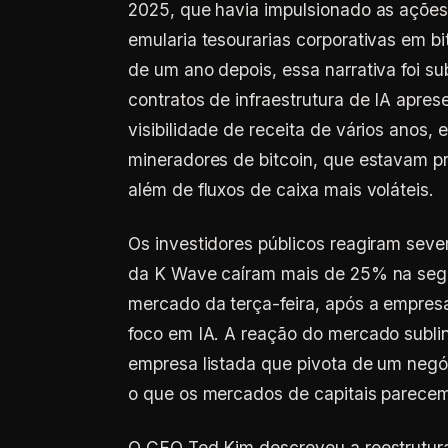
2025, que havia impulsionado as açõe
emularia tesourarias corporativas em bi
de um ano depois, essa narrativa foi s
contratos de infraestrutura de IA apr
visibilidade de receita de vários anos
mineradores de bitcoin, que estavam p
além de fluxos de caixa mais voláteis.
Os investidores públicos reagiram sev
da K Wave caíram mais de 25% na segun
mercado da terça-feira, após a empresa
foco em IA. A reação do mercado subli
empresa listada que pivota de um negóc
o que os mercados de capitais parecem 
O CEO Ted Kim descreveu a reestrutura