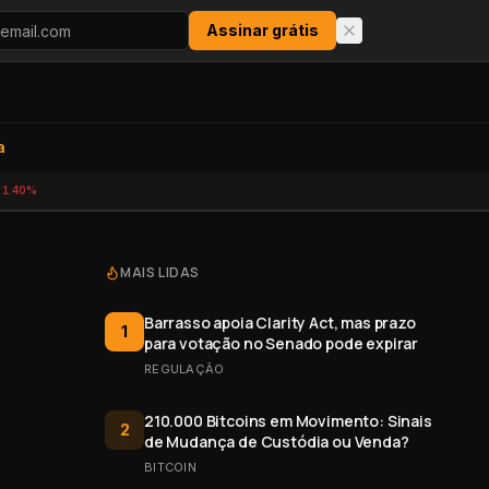
Assinar grátis
a
-1.40%
MAIS LIDAS
Barrasso apoia Clarity Act, mas prazo
1
para votação no Senado pode expirar
REGULAÇÃO
210.000 Bitcoins em Movimento: Sinais
2
de Mudança de Custódia ou Venda?
BITCOIN