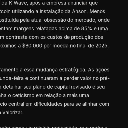
s da K Wave, após a empresa anunciar que
tcoin utilizando a instalação da Anson. Menos
ubstituída pela atual obsessão do mercado, onde
esentam margens relatadas acima de 85% e uma
, em contraste com os custos de produção dos
róximos a $80.000 por moeda no final de 2025,
eramente a essa mudança estratégica. As ações
da-feira e continuaram a perder valor no pré-
 detalhar seu plano de capital revisado e seu
nha o ceticismo em relação a mais uma
io central em dificuldades para se alinhar com
valorizar.
ção como um reinício necessário, que poderia