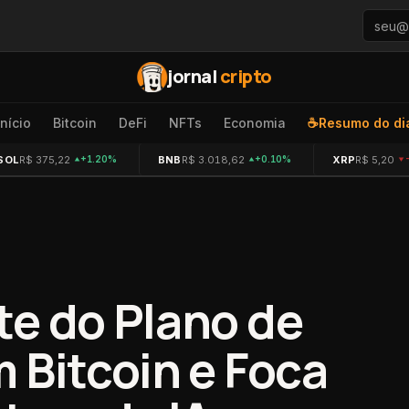
jornal
cripto
Início
Bitcoin
DeFi
NFTs
Economia
☕
Resumo do di
SOL
R$ 375,22
BNB
R$ 3.018,62
XRP
R$ 5,20
+1.20%
+0.10%
te do Plano de
 Bitcoin e Foca