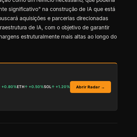
te significativo" na construção de IA que está
scará aquisições e parcerias direcionadas
raestrutura de IA, com o objetivo de garantir
margens estruturalmente mais altas ao longo do
Abrir Radar →
↑
+0.80%
ETH
↑
+0.50%
SOL
↑
+1.20%