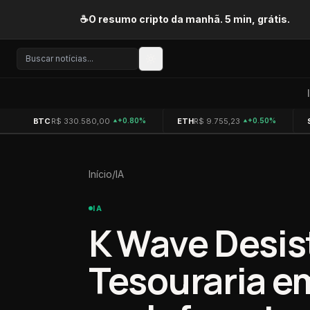
Pular para o conteúdo
☕
O resumo cripto da manhã. 5 min, grátis.
BTC
R$ 330.580,00
ETH
R$ 9.755,23
+0.80%
+0.50%
Início
/
IA
IA
K Wave Desis
Tesouraria em