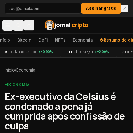
Pular para o conteúdo
Assinar grátis
jornal
cripto
Início
Bitcoin
DeFi
NFTs
Economia
☕
Resumo do di
BTC
R$ 330.539,00
ETH
R$ 9.737,91
SOL
R
+0.90%
+2.00%
Início
/
Economia
ECONOMIA
Ex-executivo da Celsius é
condenado a pena já
cumprida após confissão de
culpa