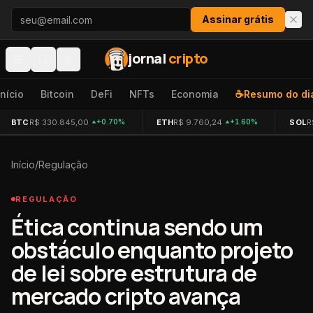
Pular para o conteúdo
Assinar grátis
jornal
cripto
Início
Bitcoin
DeFi
NFTs
Economia
☕
Resumo do di
BTC
R$ 330.845,00
ETH
R$ 9.760,24
SOL
R
+0.70%
+1.60%
Início
/
Regulação
REGULAÇÃO
Ética continua sendo um
obstáculo enquanto projeto
de lei sobre estrutura de
mercado cripto avança