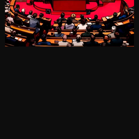
REGULAÇÃO
Senadora Lummis pressiona por voto de
clareza regulatória antes de recesso
há cerca de 14 horas
•
3
min
REGULAÇÃO