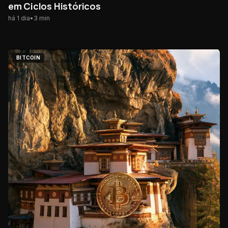
em Ciclos Históricos
há 1 dia
•
3
min
BITCOIN