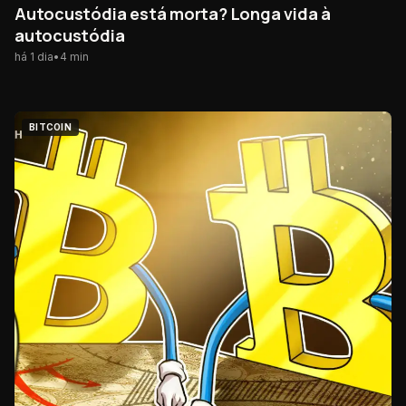
Autocustódia está morta? Longa vida à
autocustódia
há 1 dia
•
4
min
BITCOIN