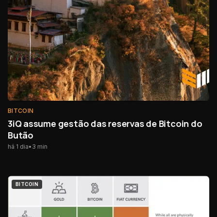
BITCOIN
3iQ assume gestão das reservas de Bitcoin do
Butão
há 1 dia
•
3
min
BITCOIN