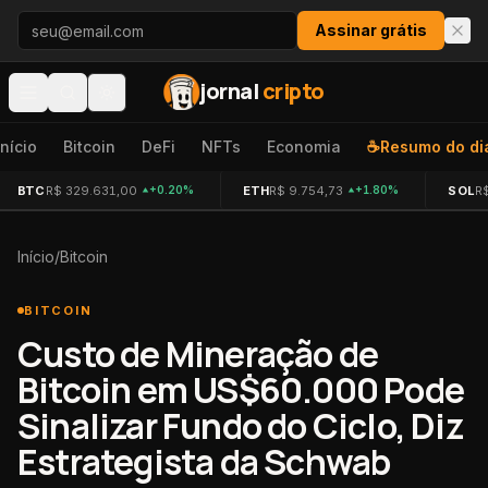
Pular para o conteúdo
Assinar grátis
jornal
cripto
Início
Bitcoin
DeFi
NFTs
Economia
☕
Resumo do di
BTC
R$ 329.631,00
ETH
R$ 9.754,73
SOL
R
+0.20%
+1.80%
Início
/
Bitcoin
BITCOIN
Custo de Mineração de
Bitcoin em US$60.000 Pode
Sinalizar Fundo do Ciclo, Diz
Estrategista da Schwab