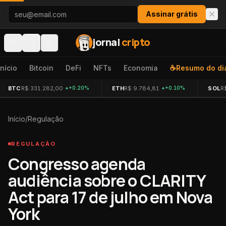
Pular para o conteúdo
Assinar grátis
jornal
cripto
Início
Bitcoin
DeFi
NFTs
Economia
☕
Resumo do di
BTC
R$ 331.282,00
ETH
R$ 9.784,81
SOL
R
+0.20%
+0.10%
Início
/
Regulação
REGULAÇÃO
Congresso agenda
audiência sobre o CLARITY
Act para 17 de julho em Nova
York