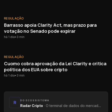
REGULAÇÃO
REGULAÇÃO
Barrasso apoia Clarity Act, mas prazo para
votação no Senado pode expirar
há 1 dia
•
3
min
REGULAÇÃO
REGULAÇÃO
Cuomo cobra aprovação da Lei Clarity e critica
política dos EUA sobre cripto
há 1 dia
•
3
min
DO ECOSSISTEMA
R
Radar Cripto
·
O terminal de dados do mercado: métricas on-chain, yields, captações e tendências.