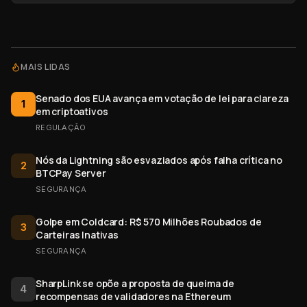
MAIS LIDAS
Senado dos EUA avança em votação de lei para clareza
1
em criptoativos
REGULAÇÃO
Nós da Lightning são esvaziados após falha crítica no
2
BTCPay Server
SEGURANÇA
Golpe em Coldcard: R$ 570 Milhões Roubados de
3
Carteiras Inativas
SEGURANÇA
SharpLink se opõe a proposta de queima de
4
recompensas de validadores na Ethereum