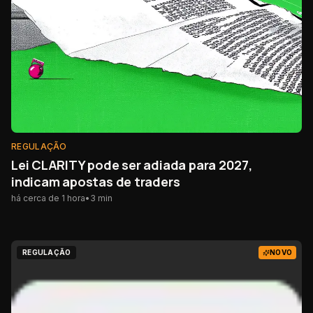
REGULAÇÃO
Lei CLARITY pode ser adiada para 2027,
indicam apostas de traders
há cerca de 1 hora
•
3
min
REGULAÇÃO
NOVO