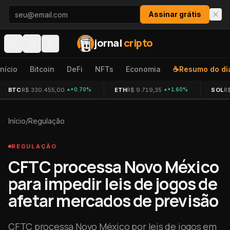
Pular para o conteúdo
Assinar grátis
jornal
cripto
Início
Bitcoin
DeFi
NFTs
Economia
☕
Resumo do di
BTC
R$ 330.455,00
ETH
R$ 9.719,35
SOL
R
+0.70%
+1.60%
Início
/
Regulação
REGULAÇÃO
CFTC processa Novo México
para impedir leis de jogos de
afetar mercados de previsão
CFTC processa Novo México por leis de jogos em