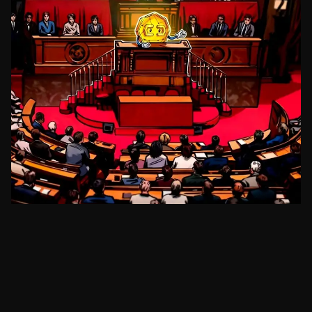
REGULAÇÃO
Senadora Lummis pressiona por voto de
clareza regulatória antes de recesso
há cerca de 14 horas
•
3
min