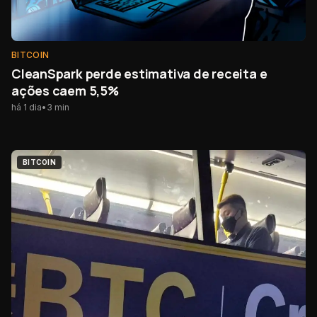
BITCOIN
CleanSpark perde estimativa de receita e
ações caem 5,5%
há 1 dia
•
3
min
BITCOIN