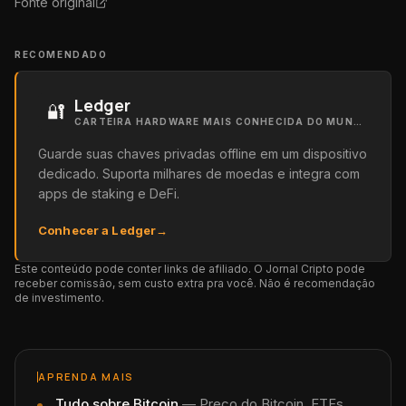
Fonte original
RECOMENDADO
Ledger
🔐
CARTEIRA HARDWARE MAIS CONHECIDA DO MUNDO
Guarde suas chaves privadas offline em um dispositivo
dedicado. Suporta milhares de moedas e integra com
apps de staking e DeFi.
Conhecer a Ledger
→
Este conteúdo pode conter links de afiliado. O Jornal Cripto pode
receber comissão, sem custo extra pra você. Não é recomendação
de investimento.
APRENDA MAIS
Tudo sobre
Bitcoin
—
Preço do Bitcoin, ETFs,