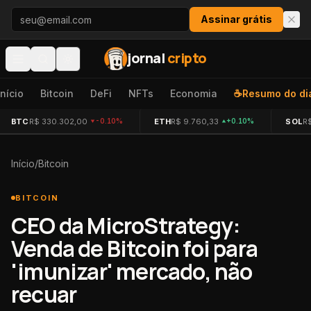
Pular para o conteúdo
Assinar grátis
jornal
cripto
Início
Bitcoin
DeFi
NFTs
Economia
☕
Resumo do di
BTC
R$ 330.302,00
ETH
R$ 9.760,33
SOL
R
-0.10%
+0.10%
Início
/
Bitcoin
BITCOIN
CEO da MicroStrategy:
Venda de Bitcoin foi para
'imunizar' mercado, não
recuar