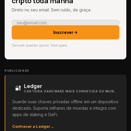
cripto toda manhã
Direto no seu email. Sem ruído, de graça.
Inscrever
Cancele quando quiser. Sem spam.
PUBLICIDADE
Ledger
🔐
CARTEIRA HARDWARE MAIS CONHECIDA DO MUNDO
Guarde suas chaves privadas offline em um dispositivo
dedicado. Suporta milhares de moedas e integra com
apps de staking e DeFi.
Conhecer a Ledger
→