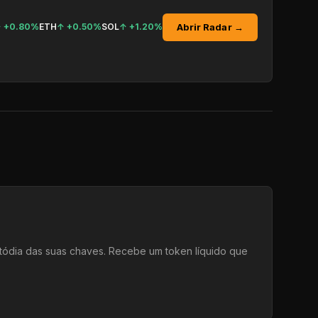
Abrir Radar →
↑
+0.80%
ETH
↑
+0.50%
SOL
↑
+1.20%
tódia das suas chaves. Recebe um token líquido que