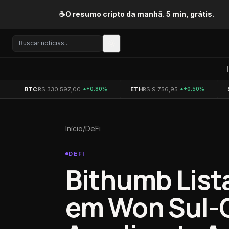
Pular para o conteúdo
☕
O resumo cripto da manhã. 5 min, grátis.
BTC
R$ 330.597,00
ETH
R$ 9.756,95
+0.80%
+0.50%
Início
/
DeFi
DEFI
Bithumb List
em Won Sul-