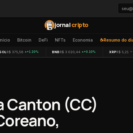
jornal
cripto
Início
Bitcoin
DeFi
NFTs
Economia
☕
Resumo do di
SOL
R$ 375,58
BNB
R$ 3.020,44
XRP
R$ 5,21
+1.20%
+0.10%
a Canton (CC)
Coreano,