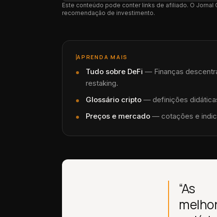
Este conteúdo pode conter links de afiliado. O Jorna
recomendação de investimento.
APRENDA MAIS
Tudo sobre
DeFi
—
Finanças descentra
restaking.
Glossário cripto
— definições didáticas
Preços e mercado
— cotações e indic
“As
melho