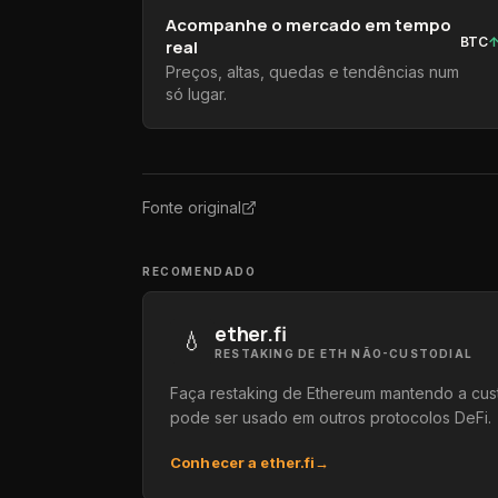
Acompanhe o mercado em tempo
BTC
real
Preços, altas, quedas e tendências num
só lugar.
Fonte original
RECOMENDADO
ether.fi
💧
RESTAKING DE ETH NÃO-CUSTODIAL
Faça restaking de Ethereum mantendo a cus
pode ser usado em outros protocolos DeFi.
Conhecer a ether.fi
→