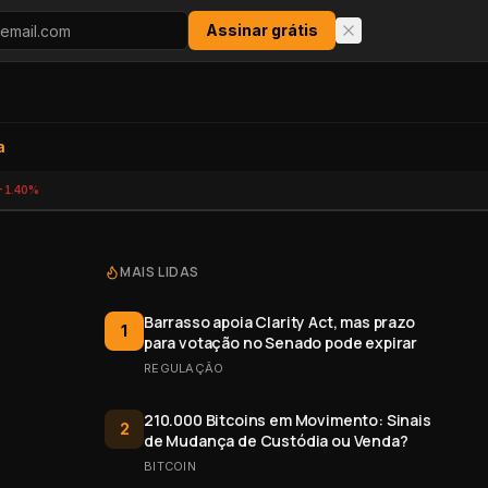
Assinar grátis
a
-1.40%
MAIS LIDAS
Barrasso apoia Clarity Act, mas prazo
1
para votação no Senado pode expirar
REGULAÇÃO
210.000 Bitcoins em Movimento: Sinais
2
de Mudança de Custódia ou Venda?
BITCOIN