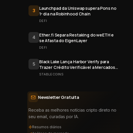
Launchpad da Uniswap supera Pons no
3
1º dia na Robinhood Chain
DEFI
Ether.fi Separa Restaking do weETH e
4
se Afasta do EigenLayer
DEFI
Black Lake Lança Harbor Verify para
5
Trazer Crédito Verificável a Mercados
Onchain
STABLECOINS
Newsletter Gratuita
Receba as melhores notícias cripto direto no
seu email, curadas por IA.
Resumos diários