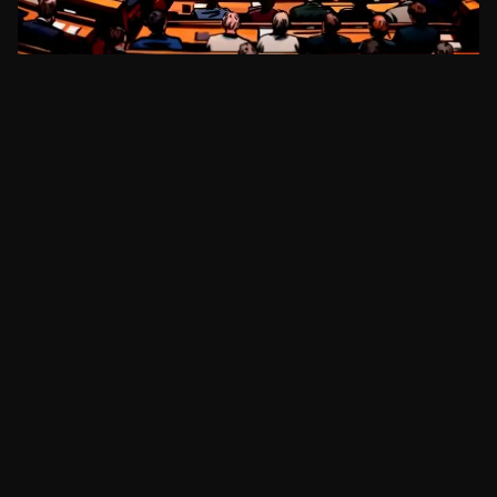
REGULAÇÃO
Senadora Lummis pressiona por voto de
clareza regulatória antes de recesso
há cerca de 14 horas
•
3
min
REGULAÇÃO