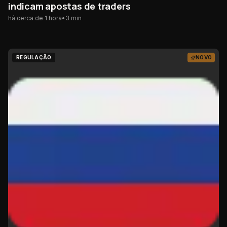
indicam apostas de traders
há cerca de 1 hora
•
3
min
REGULAÇÃO
NOVO