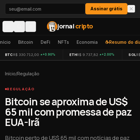
Pular para o conteúdo
Assinar grátis
jornal
cripto
Início
Bitcoin
DeFi
NFTs
Economia
☕
Resumo do di
BTC
R$ 330.712,00
ETH
R$ 9.737,82
SOL
R
+0.90%
+2.00%
Início
/
Regulação
REGULAÇÃO
Bitcoin se aproxima de US$
65 mil com promessa de paz
EUA-Irã
Bitcoin perto de US$ 65 mil com notícias de paz