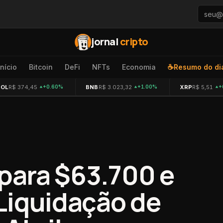
jornal
cripto
Início
Bitcoin
DeFi
NFTs
Economia
☕
Resumo do di
SOL
R$ 374,45
BNB
R$ 3.023,32
XRP
R$ 5,51
+0.60%
+1.00%
+
 para $63.700 e
Liquidação de