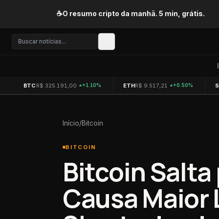
Pular para o conteúdo
☕
O resumo cripto da manhã. 5 min, grátis.
BTC
R$ 325.191,00
ETH
R$ 9.517,21
+1.10%
+0.50%
Início
/
Bitcoin
BITCOIN
Bitcoin Salta
Causa Maior 