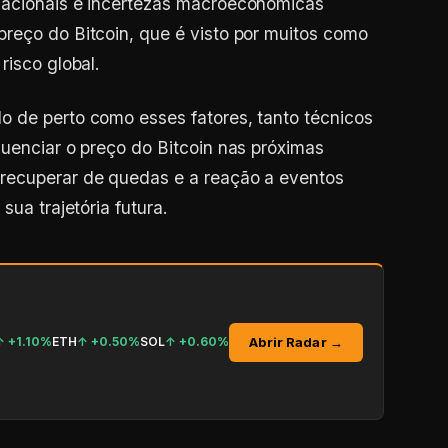
nacionais e incertezas macroeconômicas
reço do Bitcoin, que é visto por muitos como
risco global.
o de perto como esses fatores, tanto técnicos
luenciar o preço do Bitcoin nas próximas
recuperar de quedas e a reação a eventos
sua trajetória futura.
Abrir Radar →
↑
+1.10%
ETH
↑
+0.50%
SOL
↑
+0.60%