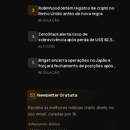
Robinhood obtém registro de cripto no
3
Reino Unido antes de nova regra
REGULAÇÃO
ZeroStack alerta risco de
4
sobrevivência após perda de US$ 82,5
mi em ativos digitais
ALTCOINS
Bitget encerra operações no Japão e
5
forçará fechamento de posições após
31 de dezembro
REGULAÇÃO
Newsletter Gratuita
Receba as melhores notícias cripto direto no
seu email, curadas por IA.
Resumos diários