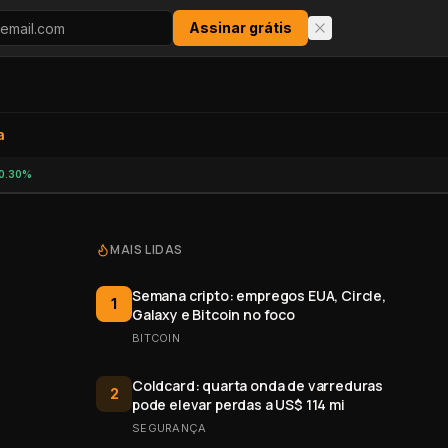
Assinar grátis
a
0.30%
MAIS LIDAS
Semana cripto: empregos EUA, Circle,
1
Galaxy e Bitcoin no foco
BITCOIN
Coldcard: quarta onda de varreduras
2
pode elevar perdas a US$ 114 mi
SEGURANÇA