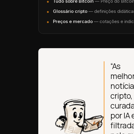
Tudo sobre
Bitcoin
—
Preço do Bitcoin
Glossário cripto
— definições didáticas
Preços e mercado
— cotações e indic
“As
melho
notíci
cripto,
curad
por IA 
filtrad