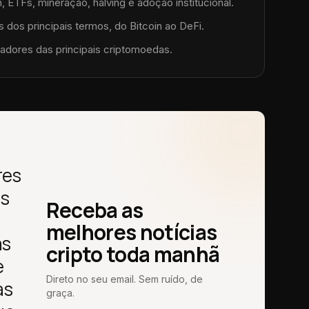
, ETFs, mineração, halving e adoção institucional.
 dos principais termos, do Bitcoin ao DeFi.
adores das principais criptomoedas.
res
as
Receba as
melhores notícias
as
cripto toda manhã
e
Direto no seu email. Sem ruído, de
as
graça.