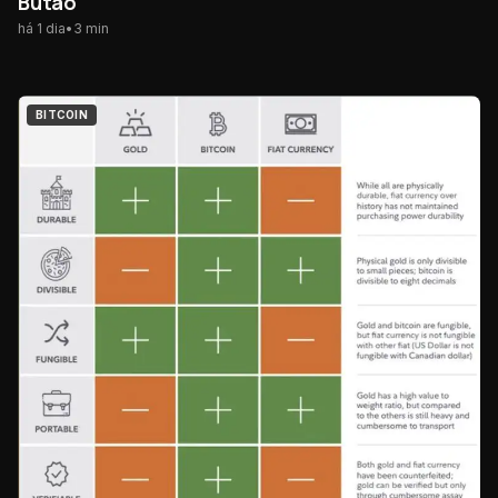
Butão
há 1 dia
•
3
min
BITCOIN