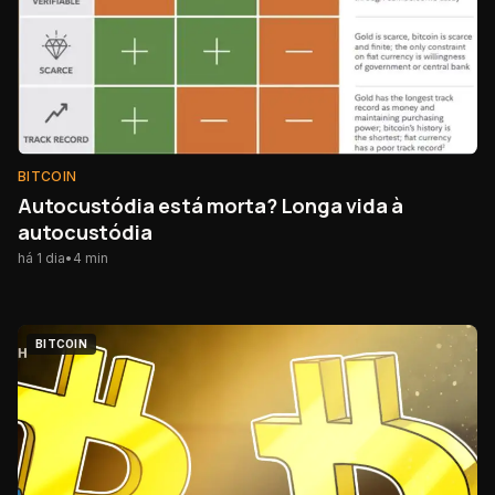
BITCOIN
Autocustódia está morta? Longa vida à
autocustódia
há 1 dia
•
4
min
BITCOIN