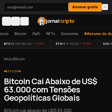
Pular para o conteúdo
Assinar grátis
jornal
cripto
Início
Bitcoin
DeFi
NFTs
Economia
☕
Resumo do di
BTC
R$ 329.382,00
ETH
R$ 9.743,53
SOL
R
-0.50%
-0.20%
Início
/
Bitcoin
BITCOIN
Bitcoin Cai Abaixo de US$
63.000 com Tensões
Geopolíticas Globais
Bitcoin cai abaixo de US$ 63.000.