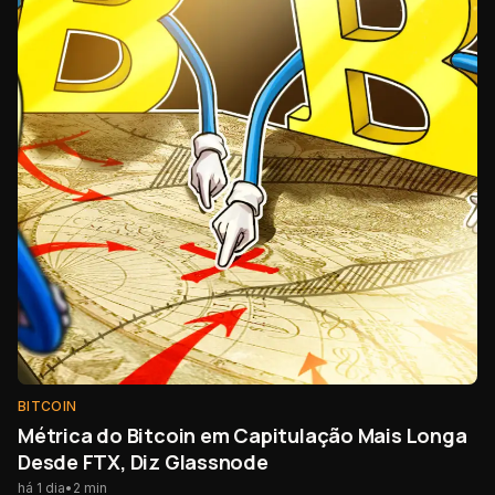
BITCOIN
Métrica do Bitcoin em Capitulação Mais Longa
Desde FTX, Diz Glassnode
há 1 dia
•
2
min