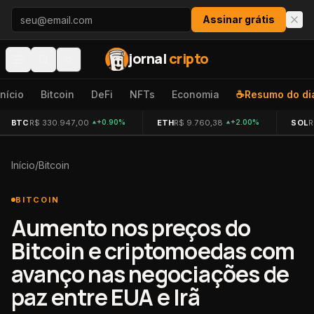
Pular para o conteúdo
Assinar grátis
jornal
cripto
Início
Bitcoin
DeFi
NFTs
Economia
☕
Resumo do di
BTC
R$ 330.947,00
ETH
R$ 9.760,38
SOL
R
+0.90%
+2.00%
Início
/
Bitcoin
BITCOIN
Aumento nos preços do
Bitcoin e criptomoedas com
avanço nas negociações de
paz entre EUA e Irã