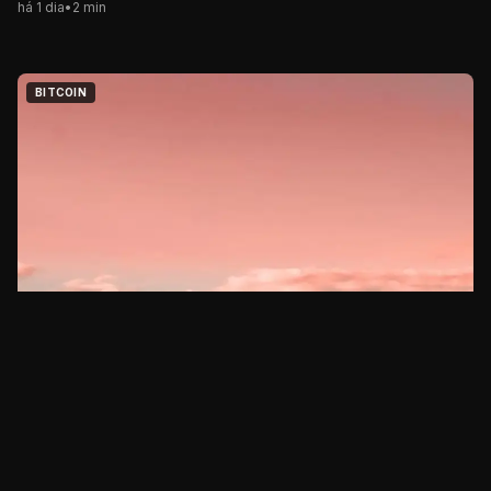
há 1 dia
•
2
min
BITCOIN