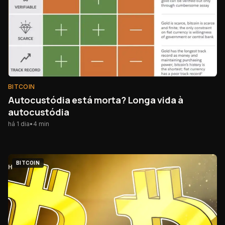
BITCOIN
Autocustódia está morta? Longa vida à
autocustódia
há 1 dia
•
4
min
BITCOIN