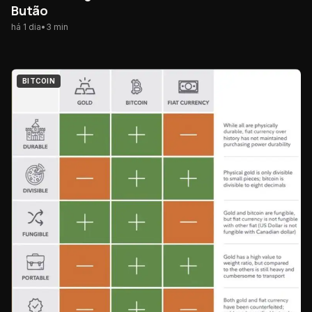
Butão
há 1 dia
•
3
min
BITCOIN