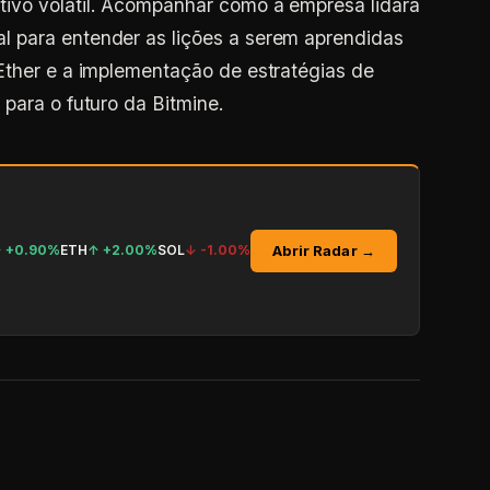
 para entender as lições a serem aprendidas
Ether e a implementação de estratégias de
para o futuro da Bitmine.
Abrir Radar →
↑
+0.90%
ETH
↑
+2.00%
SOL
↓
-1.00%