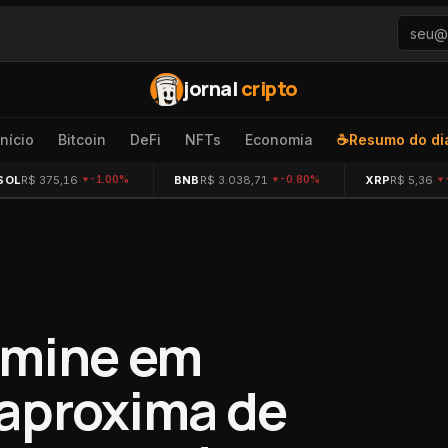
jornal
cripto
Início
Bitcoin
DeFi
NFTs
Economia
☕
Resumo do di
SOL
R$ 375,16
BNB
R$ 3.038,71
XRP
R$ 5,36
-1.00%
-0.80%
tmine em
aproxima de