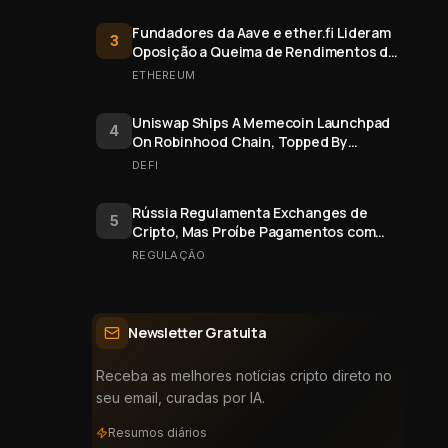
Fundadores da Aave e ether.fi Lideram
3
Oposição a Queima de Rendimentos de
Staking do Ethereum
ETHEREUM
Uniswap Ships A Memecoin Launchpad
4
On Robinhood Chain, Topped By
$FRONG Token Minted Six Days Early
DEFI
Rússia Regulamenta Exchanges de
5
Cripto, Mas Proíbe Pagamentos com
Bitcoin
REGULAÇÃO
Newsletter Gratuita
Receba as melhores notícias cripto direto no
seu email, curadas por IA.
Resumos diários