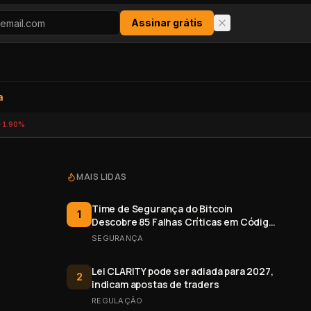
Assinar grátis
a
-1.90%
MAIS LIDAS
Time de Segurança do Bitcoin
1
Descobre 85 Falhas Críticas em Código
Aberto
SEGURANÇA
Lei CLARITY pode ser adiada para 2027,
2
indicam apostas de traders
REGULAÇÃO