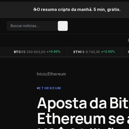
Pular para o conteúdo
☕
O resumo cripto da manhã. 5 min, grátis.
BTC
R$ 330.653,00
ETH
R$ 9.742,35
+0.90%
+2.00%
Início
/
Ethereum
ETHEREUM
Aposta da Bi
Ethereum se 