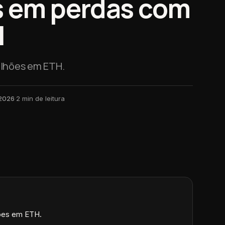
s em perdas com
H
ilhões em ETH.
 2026
·
2
min de leitura
hões em ETH.