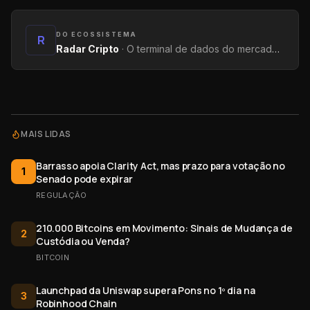
DO ECOSSISTEMA
R
Radar Cripto
·
O terminal de dados do mercado: métricas on-chain, yields, captações e tendências.
MAIS LIDAS
Barrasso apoia Clarity Act, mas prazo para votação no
1
Senado pode expirar
REGULAÇÃO
210.000 Bitcoins em Movimento: Sinais de Mudança de
2
Custódia ou Venda?
BITCOIN
Launchpad da Uniswap supera Pons no 1º dia na
3
Robinhood Chain