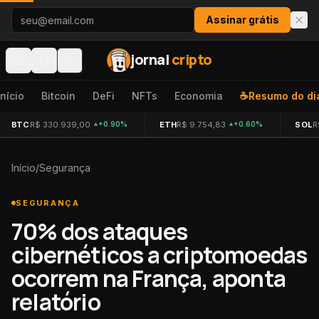
Pular para o conteúdo
Assinar grátis
jornal
cripto
Início
Bitcoin
DeFi
NFTs
Economia
☕
Resumo do di
BTC
R$ 330.939,00
ETH
R$ 9.754,83
SOL
R
+0.90%
+0.60%
Início
/
Segurança
SEGURANÇA
70% dos ataques
cibernéticos a criptomoedas
ocorrem na França, aponta
relatório