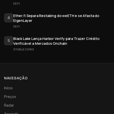
DEFI
Ether.fi Separa Restaking do weETH e se Afasta do
4
EigenLayer
DEFI
Black Lake Lança Harbor Verify para Trazer Crédito
5
Verificável a Mercados Onchain
STABLECOINS
NAVEGAÇÃO
Início
Preços
Radar
Aprenda