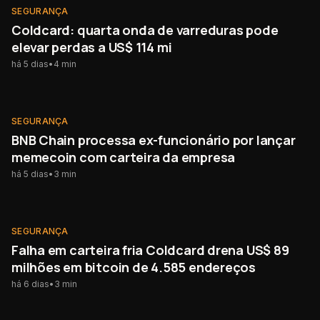
SEGURANÇA
SEGURANÇA
Coldcard: quarta onda de varreduras pode
elevar perdas a US$ 114 mi
há 5 dias
•
4
min
SEGURANÇA
SEGURANÇA
BNB Chain processa ex-funcionário por lançar
memecoin com carteira da empresa
há 5 dias
•
3
min
SEGURANÇA
SEGURANÇA
Falha em carteira fria Coldcard drena US$ 89
milhões em bitcoin de 4.585 endereços
há 6 dias
•
3
min