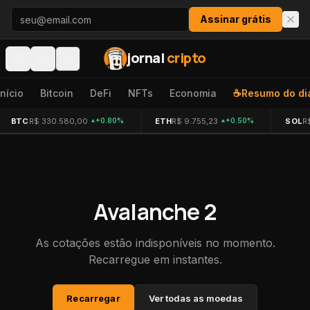
Pular para o conteúdo
Assinar grátis
jornal
cripto
Início
Bitcoin
DeFi
NFTs
Economia
☕
Resumo do di
BTC
R$ 330.580,00
ETH
R$ 9.755,23
SOL
R
+0.80%
+0.50%
Avalanche 2
As cotações estão indisponíveis no momento.
Recarregue em instantes.
Recarregar
Ver todas as moedas