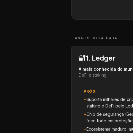
ANÁLISE DETALHADA
1
.
Ledger
🔐
A mais conhecida do mu
DeFi e staking
.
PRÓS
+
Suporta milhares de cr
staking e DeFi pelo Led
+
Chip de segurança (Sec
foco forte em proteçã
+
Ecossistema maduro, m