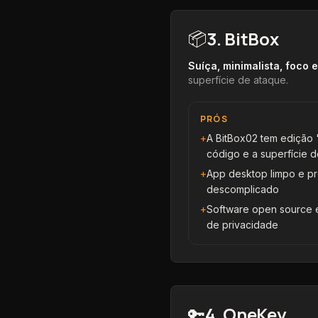
3
.
BitBox
📦
Suíça, minimalista, foco 
superfície de ataque
.
PRÓS
+
A BitBox02 tem edição '
código e a superfície 
+
App desktop limpo e p
descomplicado
+
Software open source e
de privacidade
4
.
OneKey
🔑