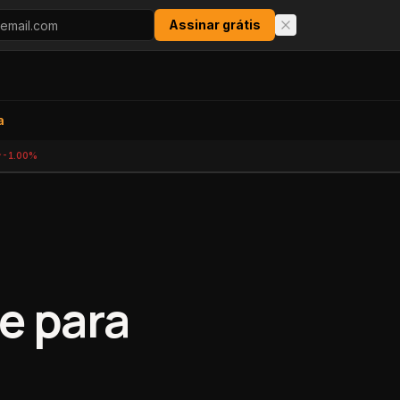
Assinar grátis
a
-1.00%
e para