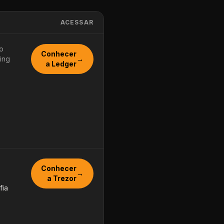
ACESSAR
o
Conhecer
ing
→
a Ledger
,
Conhecer
→
a Trezor
fia