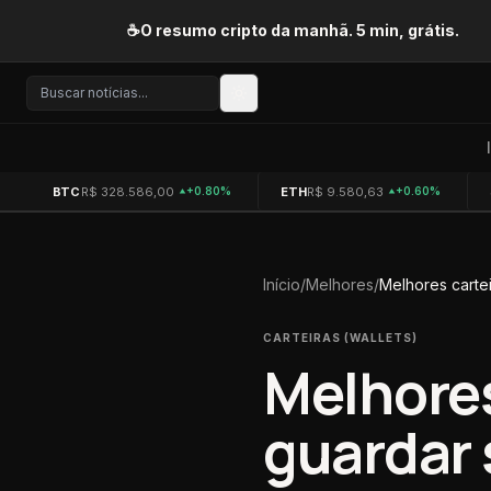
Pular para o conteúdo
☕
O resumo cripto da manhã. 5 min, grátis.
BTC
R$ 328.586,00
ETH
R$ 9.580,63
+0.80%
+0.60%
Início
/
Melhores
/
Melhores carte
CARTEIRAS (WALLETS)
Melhores
guardar 