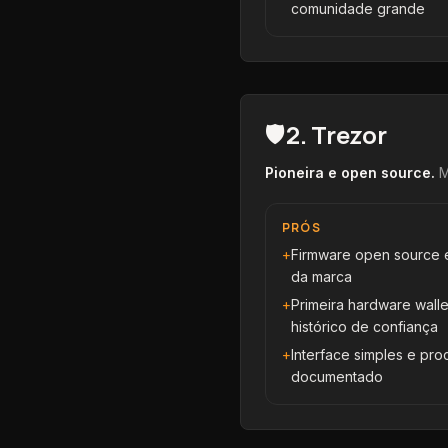
comunidade grande
2
.
Trezor
🛡️
Pioneira e open source
.
M
PRÓS
+
Firmware open source e a
da marca
+
Primeira hardware walle
histórico de confiança
+
Interface simples e p
documentado