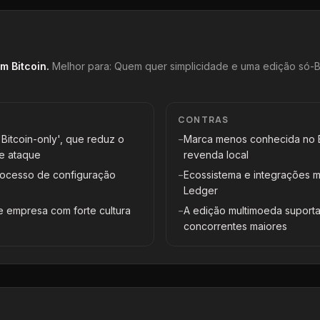
em Bitcoin
.
Melhor para:
Quem quer simplicidade e uma edição só-Bi
CONTRAS
Bitcoin-only', que reduz o
−
Marca menos conhecida no B
de ataque
revenda local
rocesso de configuração
−
Ecossistema e integrações 
Ledger
 empresa com forte cultura
−
A edição multimoeda suporta
concorrentes maiores