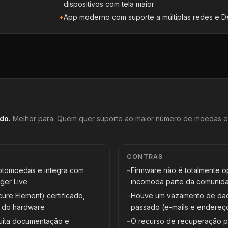
dispositivos com tela maior
+
App moderno com suporte a múltiplas redes e D
ndo
.
Melhor para:
Quem quer suporte ao maior número de moedas e
CONTRAS
iptomoedas e integra com
−
Firmware não é totalmente o
ger Live
incomoda parte da comunid
ure Element) certificado,
−
Houve um vazamento de dad
o do hardware
passado (e-mails e endereç
uita documentação e
−
O recurso de recuperação p