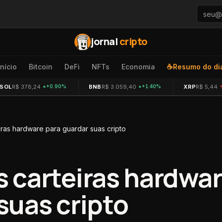
jornal
cripto
Início
Bitcoin
DeFi
NFTs
Economia
☕
Resumo do di
SOL
R$ 378,24
BNB
R$ 3.059,40
XRP
R$ 5,44
+0.90%
+1.40%
iras hardware para guardar suas cripto
 carteiras hardwar
suas cripto