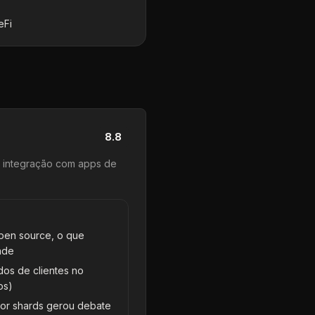
eFi
8.8
 integração com apps de
pen source, o que
ade
os de clientes no
os)
or shards gerou debate