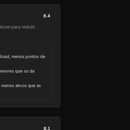
8.4
tcoin para reduzir
rasil, menos pontos de
menores que os da
 menos ativos que as
8.1