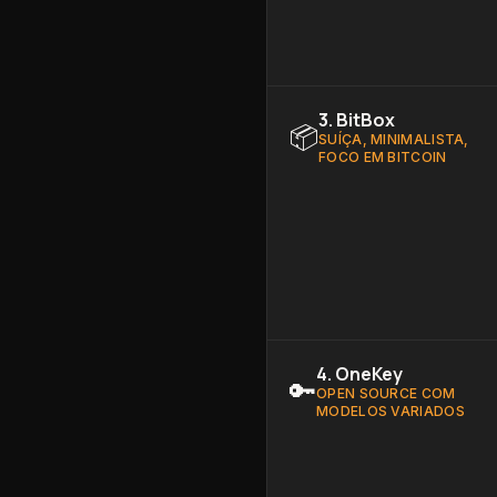
3
.
BitBox
📦
SUÍÇA, MINIMALISTA,
FOCO EM BITCOIN
4
.
OneKey
🔑
OPEN SOURCE COM
MODELOS VARIADOS