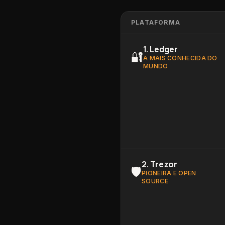
PLATAFORMA
1
.
Ledger
🔐
A MAIS CONHECIDA DO
MUNDO
2
.
Trezor
🛡️
PIONEIRA E OPEN
SOURCE