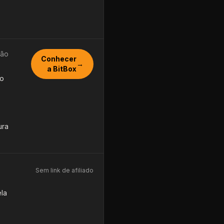
ção
Conhecer
→
a BitBox
 o
ura
Sem link de afiliado
la