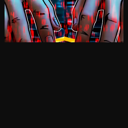
SEGURANÇA
BNB Chain processa ex-funcionário por lançar
memecoin com carteira da empresa
há 5 dias
•
3
min