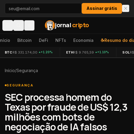
Pular para o conteúdo
Assinar grátis
jornal
cripto
Início
Bitcoin
DeFi
NFTs
Economia
☕
Resumo do di
BTC
R$ 331.174,00
ETH
R$ 9.765,59
SOL
R$
+1.20%
+1.10%
Início
/
Segurança
SEGURANÇA
SEC processa homem do
Texas por fraude de US$ 12,3
milhões com bots de
negociação de IA falsos