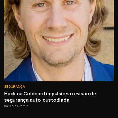
SEGURANÇA
Hack na Coldcard impulsiona revisão de
segurança auto-custodiada
há 3 dias
•
2
min