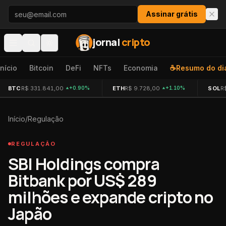
Pular para o conteúdo
Assinar grátis
jornal
cripto
Início
Bitcoin
DeFi
NFTs
Economia
☕
Resumo do di
BTC
R$ 331.841,00
ETH
R$ 9.728,00
SOL
R
+0.90%
+1.10%
Início
/
Regulação
REGULAÇÃO
SBI Holdings compra
Bitbank por US$ 289
milhões e expande cripto no
Japão