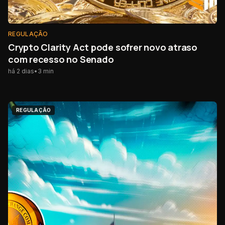
REGULAÇÃO
Crypto Clarity Act pode sofrer novo atraso
com recesso no Senado
há 2 dias
•
3
min
REGULAÇÃO