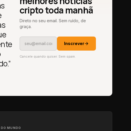
melhores notícias
as
cripto toda manhã
e
Direto no seu email. Sem ruído, de
as
graça.
ue
ente
Inscrever
o
Cancele quando quiser. Sem spam.
o.”
A DO MUNDO