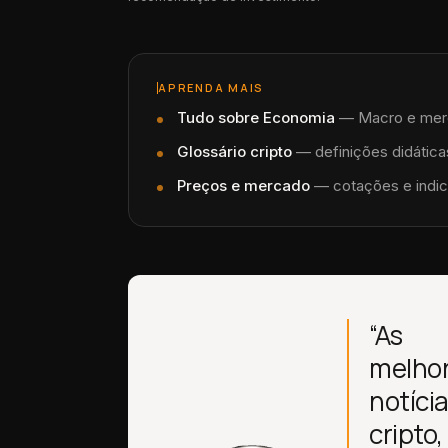
APRENDA MAIS
Tudo sobre
Economia
—
Macro e merca
Glossário cripto
— definições didáticas
Preços e mercado
— cotações e indic
“As
melho
notíci
cripto,