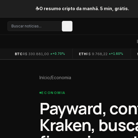
Pular para o conteúdo
☕
O resumo cripto da manhã. 5 min, grátis.
BTC
R$ 330.881,00
ETH
R$ 9.768,22
+0.70%
+1.60%
Início
/
Economia
ECONOMIA
Payward, con
Kraken, busc