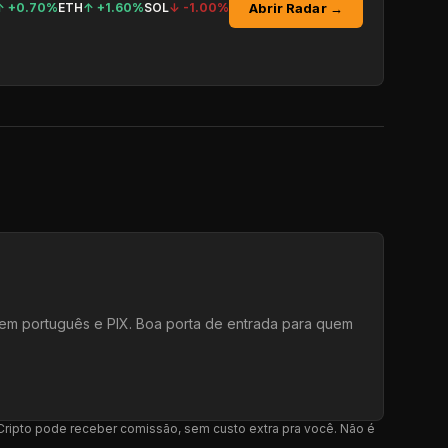
Abrir Radar →
↑
+0.70%
ETH
↑
+1.60%
SOL
↓
-1.00%
e em português e PIX. Boa porta de entrada para quem
l Cripto pode receber comissão, sem custo extra pra você. Não é