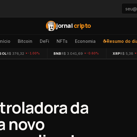
jornal
cripto
Início
Bitcoin
DeFi
NFTs
Economia
☕
Resumo do di
SOL
R$ 376,32
BNB
R$ 3.041,69
XRP
R$ 5,38
-1.00%
-0.60%
troladora da
a novo