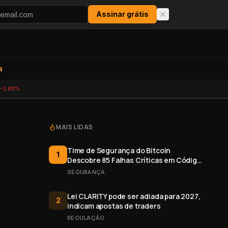
Assinar grátis
a
-1.60%
MAIS LIDAS
Time de Segurança do Bitcoin
1
Descobre 85 Falhas Críticas em Código
Aberto
SEGURANÇA
Lei CLARITY pode ser adiada para 2027,
2
indicam apostas de traders
REGULAÇÃO