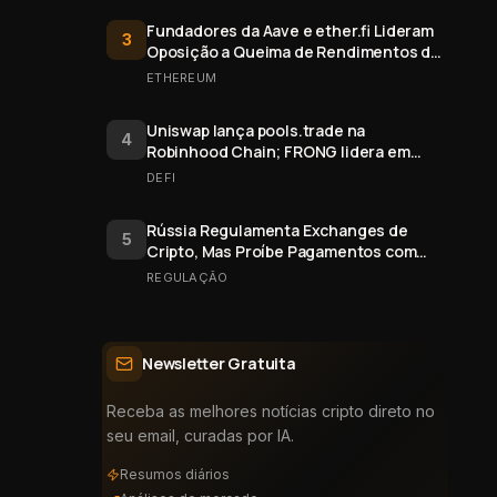
Fundadores da Aave e ether.fi Lideram
3
Oposição a Queima de Rendimentos de
Staking do Ethereum
ETHEREUM
Uniswap lança pools.trade na
4
Robinhood Chain; FRONG lidera em
valor
DEFI
Rússia Regulamenta Exchanges de
5
Cripto, Mas Proíbe Pagamentos com
Bitcoin
REGULAÇÃO
Newsletter Gratuita
Receba as melhores notícias cripto direto no
seu email, curadas por IA.
Resumos diários