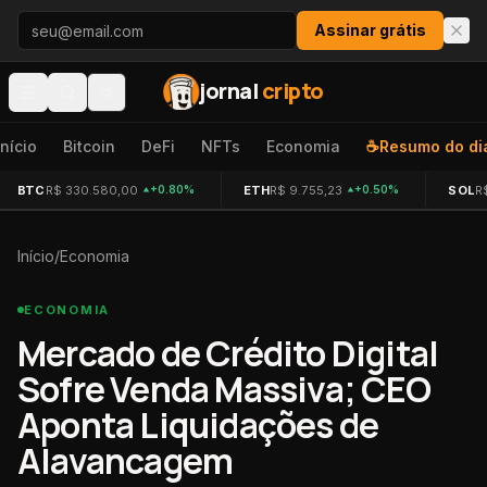
Pular para o conteúdo
Assinar grátis
jornal
cripto
Início
Bitcoin
DeFi
NFTs
Economia
☕
Resumo do di
BTC
R$ 330.580,00
ETH
R$ 9.755,23
SOL
R
+0.80%
+0.50%
Início
/
Economia
ECONOMIA
Mercado de Crédito Digital
Sofre Venda Massiva; CEO
Aponta Liquidações de
Alavancagem