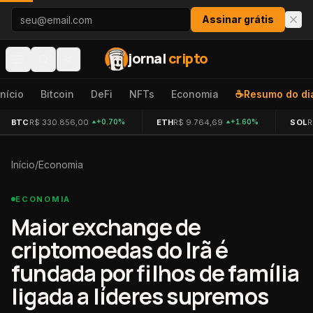
Pular para o conteúdo
Assinar grátis
jornal
cripto
Início
Bitcoin
DeFi
NFTs
Economia
☕
Resumo do di
BTC
R$ 330.856,00
ETH
R$ 9.764,69
SOL
R
+0.70%
+1.60%
Início
/
Economia
ECONOMIA
Maior exchange de
criptomoedas do Irã é
fundada por filhos de família
ligada a líderes supremos