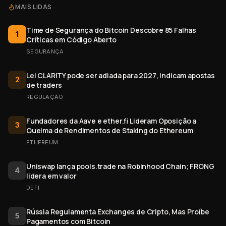
MAIS LIDAS
Time de Segurança do Bitcoin Descobre 85 Falhas
1
Críticas em Código Aberto
SEGURANÇA
Lei CLARITY pode ser adiada para 2027, indicam apostas
2
de traders
REGULAÇÃO
Fundadores da Aave e ether.fi Lideram Oposição a
3
Queima de Rendimentos de Staking do Ethereum
ETHEREUM
Uniswap lança pools.trade na Robinhood Chain; FRONG
4
lidera em valor
DEFI
Rússia Regulamenta Exchanges de Cripto, Mas Proíbe
5
Pagamentos com Bitcoin