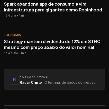
Spark abandona app de consumo e vira
infraestrutura para gigantes como Robinhood
há 4 dias
•
4
min
ECONOMIA
ECONOMIA
Strategy mantém dividendo de 12% em STRC
mesmo com preço abaixo do valor nominal
há 4 dias
•
3
min
DO ECOSSISTEMA
R
Radar Cripto
·
O terminal de dados do mercado: métricas on-chain, yields, captações e tendências.