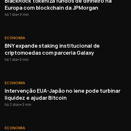
BlackRock tokeniza fundos de dinheiro na
Europa com blockchain da JPMorgan
há 1 dia
•
3
min
ECONOMIA
ECONOMIA
BNY expande staking institucional de
criptomoedas com parceria Galaxy
há 1 dia
•
3
min
ECONOMIA
ECONOMIA
Intervenção EUA-Japão no iene pode turbinar
liquidez e ajudar Bitcoin
há 2 dias
•
3
min
ECONOMIA
ECONOMIA